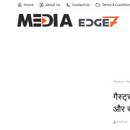
Home
About Us
Contact-Us
Terms & Conditio
Home
He
गैस्ट
और स
Auther