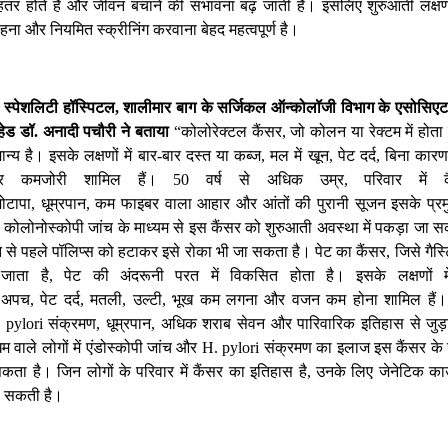
ेहतर
होते
हैं
और
जीवन
बचाने
की
संभावना
बढ़
जाती
है।
इसलिए
शुरुआती
लक्षण
हना
और
नियमित
स्क्रीनिंग
करवाना
बेहद
महत्वपूर्ण
है।
स्पेशलिटी
हॉस्पिटल
शालीमार
बाग
के
सर्जिकल
ऑन्कोलॉजी
विभाग
के
एसोसिएट
,
हेड
डॉ
अनादी
पचौरी
ने
बताया
कोलोरेक्टल
कैंसर
जो
कोलन
या
रेक्टम
में
होता
.
“
,
ान्य
है।
इसके
लक्षणों
में
बार
बार
दस्त
या
कब्ज
मल
में
खून
पेट
दर्द
बिना
कार
-
,
,
,
र
कमजोरी
शामिल
हैं।
वर्ष
से
अधिक
उम्र
परिवार
में
50
,
मोटापा
धूम्रपान
कम
फाइबर
वाला
आहार
और
आंतों
की
पुरानी
सूजन
इसके
प्र
,
,
कोलोनोस्कोपी
जांच
के
माध्यम
से
इस
कैंसर
को
शुरुआती
अवस्था
में
पकड़ा
जा
स
े
से
पहले
पॉलिप्स
को
हटाकर
इसे
रोका
भी
जा
सकता
है।
पेट
का
कैंसर
जिसे
गैस्
,
जाता
है
पेट
की
अंदरूनी
परत
में
विकसित
होता
है।
इसके
लक्षणों
म
,
अपच
पेट
दर्द
मतली
उल्टी
भूख
कम
लगना
और
वजन
कम
होना
शामिल
हैं।
,
,
,
,
,
संक्रमण
धूम्रपान
अधिक
शराब
सेवन
और
पारिवारिक
इतिहास
से
जुड़
 pylori
,
,
िम
वाले
लोगों
में
एंडोस्कोपी
जांच
और
संक्रमण
का
इलाज
इस
कैंसर
के
H. pylori
सकता
है।
जिन
लोगों
के
परिवार
में
कैंसर
का
इतिहास
है
उनके
लिए
जेनेटिक
का
,
सकती
है।