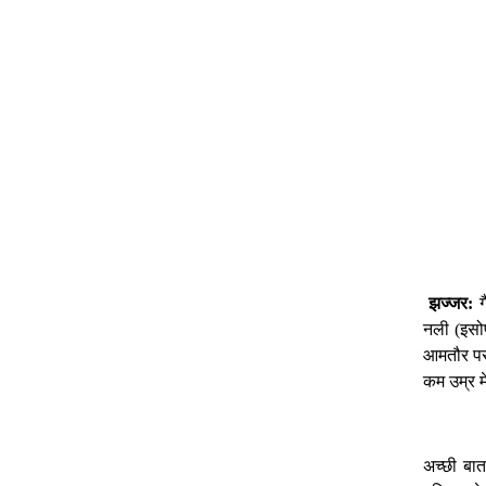
झज्जर
ग
:
नली
इसो
(
आमतौर
प
कम
उम्र
मे
अच्छी
बात