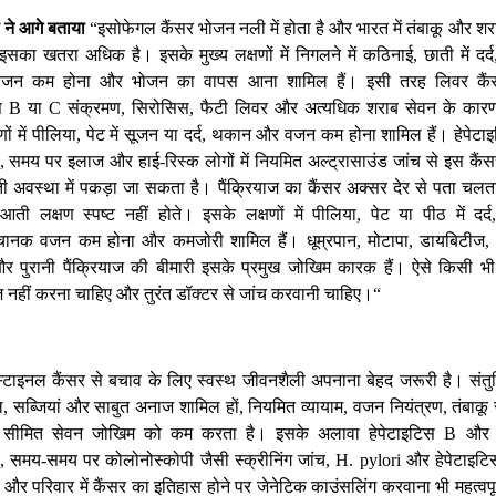
ने
आगे
बताया
इसोफेगल
कैंसर
भोजन
नली
में
होता
है
और
भारत
में
तंबाकू
और
शर
“
इसका
खतरा
अधिक
है।
इसके
मुख्य
लक्षणों
में
निगलने
में
कठिनाई
छाती
में
दर्द
,
वजन
कम
होना
और
भोजन
का
वापस
आना
शामिल
हैं।
इसी
तरह
लिवर
कै
स
या
संक्रमण
सिरोसिस
फैटी
लिवर
और
अत्यधिक
शराब
सेवन
के
कार
B
C
,
,
णों
में
पीलिया
पेट
में
सूजन
या
दर्द
थकान
और
वजन
कम
होना
शामिल
हैं।
हेपेटा
,
,
समय
पर
इलाज
और
हाई
रिस्क
लोगों
में
नियमित
अल्ट्रासाउंड
जांच
से
इस
कैंस
,
-
ी
अवस्था
में
पकड़ा
जा
सकता
है।
पैंक्रियाज
का
कैंसर
अक्सर
देर
से
पता
चलत
रुआती
लक्षण
स्पष्ट
नहीं
होते।
इसके
लक्षणों
में
पीलिया
पेट
या
पीठ
में
दर्द
,
चानक
वजन
कम
होना
और
कमजोरी
शामिल
हैं।
धूम्रपान
मोटापा
डायबिटीज
,
,
और
पुरानी
पैंक्रियाज
की
बीमारी
इसके
प्रमुख
जोखिम
कारक
हैं।
ऐसे
किसी
भी
ज
नहीं
करना
चाहिए
और
तुरंत
डॉक्टर
से
जांच
करवानी
चाहिए।
“
ेस्टाइनल
कैंसर
से
बचाव
के
लिए
स्वस्थ
जीवनशैली
अपनाना
बेहद
जरूरी
है।
संत
ल
सब्जियां
और
साबुत
अनाज
शामिल
हों
नियमित
व्यायाम
वजन
नियंत्रण
तंबाकू
,
,
,
,
सीमित
सेवन
जोखिम
को
कम
करता
है।
इसके
अलावा
हेपेटाइटिस
और
B
समय
समय
पर
कोलोनोस्कोपी
जैसी
स्क्रीनिंग
जांच
और
हेपेटाइटि
,
-
, H. pylori
और
परिवार
में
कैंसर
का
इतिहास
होने
पर
जेनेटिक
काउंसलिंग
करवाना
भी
महत्वपू
,