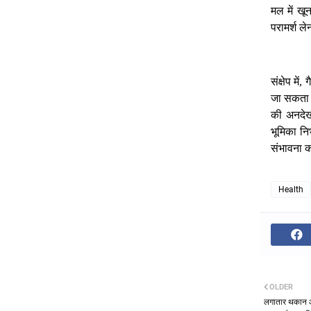
मल
में
खू
परामर्श
ले
संक्षेप
में
ग
,
जा
सकता
की
अनदे
भूमिका
नि
संभावना
क
Health
OLDER
लगातार थकान और