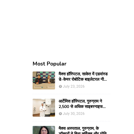
Most Popular
मैक्स हॉस्पिटल, साकेत में एडवांस्ड
डे-केयर रोबोटिक बाइलेटरल नी
रिप्लेसमेंट सर्जरी से 66-वर्षीय
July 23, 2026
महिला को मिली नई गतिशीलता
आर्टेमिस हॉस्पिटल, गुरुग्राम ने
2,500 से अधिक साइबरनाइफ
रेडियोसर्जरी का ऐतिहासिक आंकड़ा
July 30, 2026
किया पार, प्रिसिशन ट्रीटमेंट में
मजबूत की अपनी अग्रणी पहचान
मैक्स अस्पताल, गुरुग्राम, के
डॉक्टरों ने बिना सर्विक्स और योनि