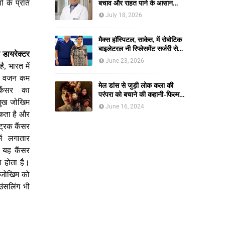
ों
के
प्रति
बचाव और राहत पाने के आसान
तरीके
July 18, 2026
मैक्स हॉस्पिटल, साकेत, में रोबोटिक
बाइलेटरल नी रिप्लेसमेंट सर्जरी से
डायरेक्टर
61-वर्षीय महिला को मिली नई
June 23, 2026
है
भारत
में
,
जिंदगी, हुआ सेम-डे डिस्चार्ज
ण
वजन
कम
मेल डांस से जुड़ी लोक कला की
कैंसर
का
परंपरा को बचाने की कहानी-फिल्म
मुख
जोखिम
नाच बसंती नाच।
June 16, 2024
कता
है
और
ट्रिक
कैंसर
ें
लगातार
यह
कैंसर
ा
होता
है।
जोखिम
को
उंसलिंग
भी