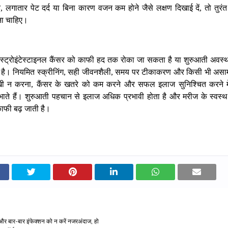
न
लगातार
पेट
दर्द
या
बिना
कारण
वजन
कम
होने
जैसे
लक्षण
दिखाई
दें
तो
तुरंत
,
,
ना
चाहिए।
ैस्ट्रोइंटेस्टाइनल
कैंसर
को
काफी
हद
तक
रोका
जा
सकता
है
या
शुरुआती
अवस्थ
है।
नियमित
स्क्रीनिंग
सही
जीवनशैली
समय
पर
टीकाकरण
और
किसी
भी
असाम
,
,
खी
न
करना
कैंसर
के
खतरे
को
कम
करने
और
सफल
इलाज
सुनिश्चित
करने
म
,
भाते
हैं।
शुरुआती
पहचान
से
इलाज
अधिक
प्रभावी
होता
है
और
मरीज
के
स्वस्थ
ाफी
बढ़
जाती
है।
 बार-बार इंफेक्शन को न करें नजरअंदाज, हो