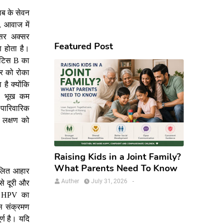
ाब
के
सेवन
आवाज
में
,
ंसर
अक्सर
Featured Post
ण
होता
है।
इटिस
का
B
र
को
रोका
ा
है
क्योंकि
भूख
कम
,
पारिवारिक
,
लक्षण
को
Raising Kids in a Joint Family?
What Parents Need To Know
ुलित
आहार
Auther
July 31, 2026
-
से
दूरी
और
का
HPV
स
संक्रमण
र्ण
है।
यदि