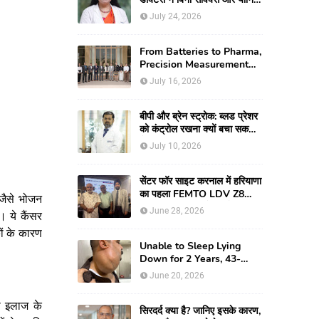
के जन्मी युवती की दुर्लभ
July 24, 2026
रिकंस्ट्रक्टिव सर्जरी की
From Batteries to Pharma,
Precision Measurement
Emerging as
July 16, 2026
Manufacturing's New
Competitive Edge
बीपी और ब्रेन स्ट्रोक: ब्लड प्रेशर
को कंट्रोल रखना क्यों बचा सकता
है आपकी जान
July 10, 2026
सेंटर फॉर साइट करनाल में हरियाणा
का पहला FEMTO LDV Z8
जैसे
भोजन
लॉन्च, अब एडवांस लेजर मोतियाबिंद
June 28, 2026
ं।
ये
कैंसर
सर्जरी और CLEAR विजन
करेक्शन की सुविधा
ं
के
कारण
Unable to Sleep Lying
Down for 2 Years, 43-
year-old Man Finds Relief
June 20, 2026
After Fortis Gurugram
Doctors Remove Rare
े
इलाज
के
Giant Neck Tumour
सिरदर्द क्या है? जानिए इसके कारण,