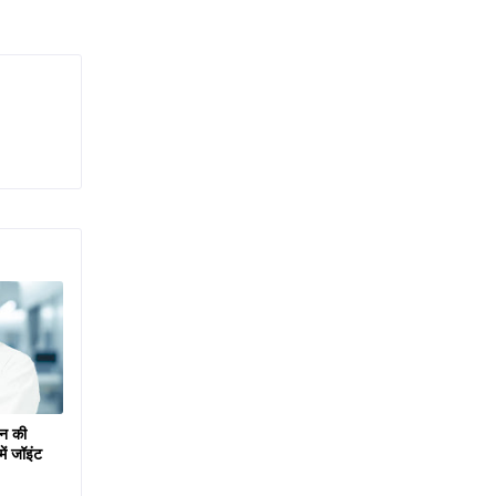
वन की
ं जॉइंट