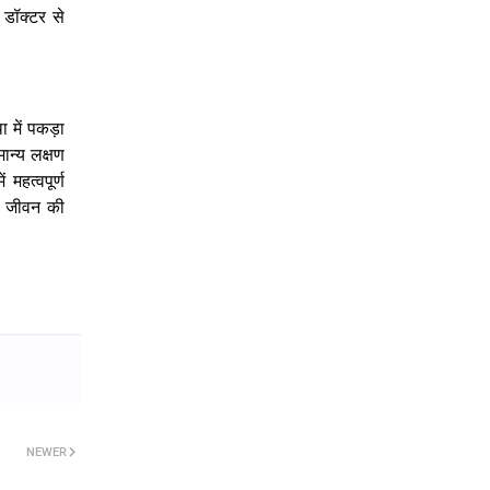
डॉक्टर
से
ा
में
पकड़ा
ान्य
लक्षण
ें
महत्वपूर्ण
जीवन
की
NEWER