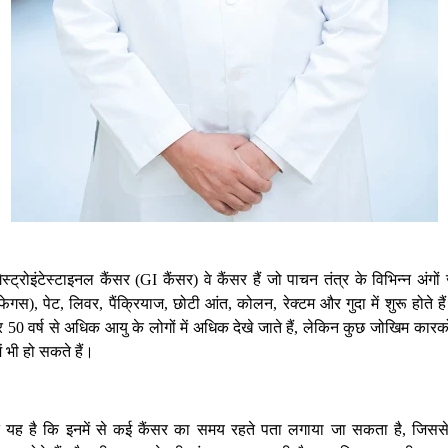
ैस्ट्रोइंटेस्टाइनल
कैंसर
कैंसर
वे
कैंसर
हैं
जो
पाचन
तंत्र
के
विभिन्न
अंगों
(
GI
)
फेगस
पेट
लिवर
पैंक्रियाज
छोटी
आंत
कोलन
रेक्टम
और
गुदा
में
शुरू
होते
है
)
,
,
,
,
,
,
र
वर्ष
से
अधिक
आयु
के
लोगों
में
अधिक
देखे
जाते
हैं
लेकिन
कुछ
जोखिम
कारको
50
,
ं
भी
हो
सकते
हैं।
यह
है
कि
इनमें
से
कई
कैंसर
का
समय
रहते
पता
लगाया
जा
सकता
है
जिसस
,