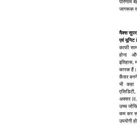
परिणाम
ब
जागरूक
र
मैक्स
सुपर
एवं
यूनिट
काफी
साम
होना
औ
इतिहास
,
कारक
हैं।
कैंसर
बनन
भी
कहा
एसिडिटी
अक्सर
H.
उच्च
जोख
कम
कर
उपयोगी
हो