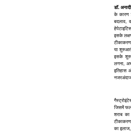
डॉ
अनादी
.
के
कारण
बदलाव
,
हेपेटाइटि
इसके
लक्ष
टीकाकरण
या
शुरुआत
इसके
शु
लगना
अ
,
इतिहास
नजरअंदा
गैस्ट्रोइंट
जिसमें
फ
शराब
का
टीकाकरण
का
इलाज