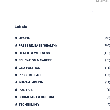
July 31,
Labels
HEALTH
(238)
PRESS RELEASE (HEALTH)
(208)
HEALTH & WELLNESS
(112)
EDUCATION & CAREER
(70)
GEO-POLITICS
(16)
PRESS RELEASE
(14)
MENTAL HEALTH
(12)
POLITICS
(5)
SOCIAL/ART & CULTURE
(3)
TECHNOLOGY
(3)