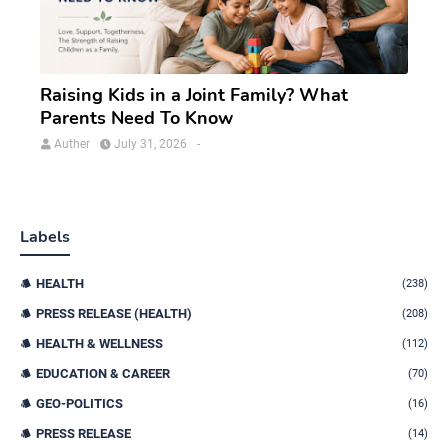
Raising Kids in a Joint Family? What
Parents Need To Know
Auther
July 31, 2026
-
Labels
HEALTH
(238)
PRESS RELEASE (HEALTH)
(208)
HEALTH & WELLNESS
(112)
EDUCATION & CAREER
(70)
GEO-POLITICS
(16)
PRESS RELEASE
(14)