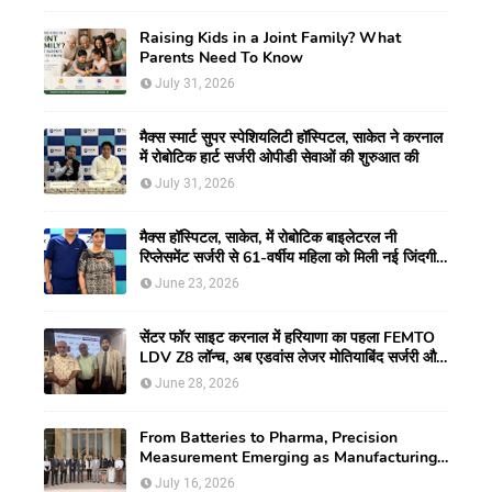
Raising Kids in a Joint Family? What
Parents Need To Know
July 31, 2026
मैक्स स्मार्ट सुपर स्पेशियलिटी हॉस्पिटल, साकेत ने करनाल
में रोबोटिक हार्ट सर्जरी ओपीडी सेवाओं की शुरुआत की
July 31, 2026
मैक्स हॉस्पिटल, साकेत, में रोबोटिक बाइलेटरल नी
रिप्लेसमेंट सर्जरी से 61-वर्षीय महिला को मिली नई जिंदगी,
हुआ सेम-डे डिस्चार्ज
June 23, 2026
सेंटर फॉर साइट करनाल में हरियाणा का पहला FEMTO
LDV Z8 लॉन्च, अब एडवांस लेजर मोतियाबिंद सर्जरी और
CLEAR विजन करेक्शन की सुविधा
June 28, 2026
From Batteries to Pharma, Precision
Measurement Emerging as Manufacturing's
New Competitive Edge
July 16, 2026