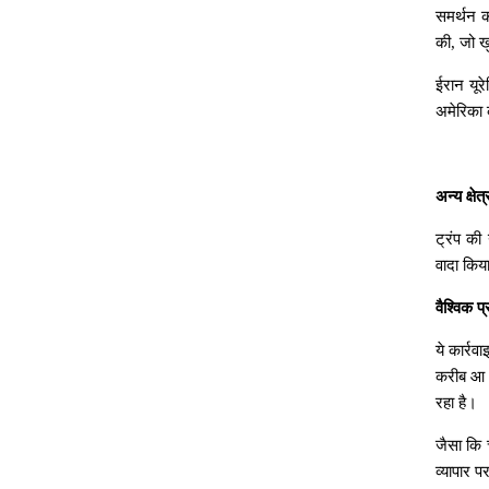
समर्थन
क
की
,
जो
ख
ईरान
यूर
अमेरिका
अन्य
क्षेत्र
ट्रंप
की
वादा
किय
वैश्विक
प्
ये
कार्रवाइ
करीब
आ
रहा
है।
जैसा
कि
व्यापार
प