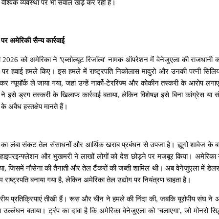
वैश्विक
व्यवस्था
पर
भी
सवाल
खड़े
कर
रही
हैं।
पर
अमेरिकी
सैन्य
कार्रवाई
ी
2026
को
अमेरिका
ने
'
एब्सोल्यूट
रिजॉल्व
'
नामक
ऑपरेशन
में
वेनेजुएला
की
राजधानी
क
पर
हवाई
हमले
किए।
इस
हमले
में
राष्ट्रपति
निकोलास
मादुरो
और
उनकी
पत्नी
सिलिय
कर
न्यूयॉर्क
ले
जाया
गया
,
जहां
उन्हें
नार्को
-
टेररिज्म
और
कोकीन
तस्करी
के
आरोप
लगा
ने
इसे
ड्रग
तस्करी
के
खिलाफ
कार्रवाई
बताया
,
लेकिन
विशेषज्ञ
इसे
बिना
कांग्रेस
या
स
के
अवैध
हस्तक्षेप
मानते
हैं।
का
लंबा
संकट
तेल
संसाधनों
और
आर्थिक
खराब
प्रबंधन
से
उपजा
है।
ह्यूगो
शावेज
के
ब
हाइपरइन्फ्लेशन
और
भुखमरी
ने
लाखों
लोगों
को
देश
छोड़ने
पर
मजबूर
किया।
अमेरिका
या
,
जिसमें
नौसेना
की
तैनाती
और
तेल
टैंकरों
की
जब्ती
शामिल
थी।
अब
वेनेजुएला
में
डेल
म
राष्ट्रपति
बनाया
गया
है
,
लेकिन
अमेरिका
तेल
उद्योग
पर
नियंत्रण
चाहता
है।
्रीय
प्रतिक्रियाएं
तीखी
हैं।
रूस
और
चीन
ने
हमले
की
निंदा
की
,
जबकि
यूरोपीय
संघ
ने
अ
ा
उल्लंघन
बताया।
ट्रंप
का
दावा
है
कि
अमेरिका
वेनेजुएला
को
'
चलाएगा
',
जो
मोनरो
सिद्