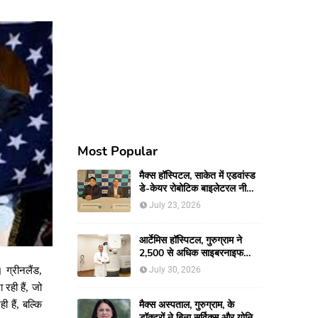
Most Popular
मैक्स हॉस्पिटल, साकेत में एडवांस्ड
डे-केयर रोबोटिक बाइलेटरल नी
रिप्लेसमेंट सर्जरी से 66-वर्षीय
July 23, 2026
महिला को मिली नई गतिशीलता
आर्टेमिस हॉस्पिटल, गुरुग्राम ने
2,500 से अधिक साइबरनाइफ
रेडियोसर्जरी का ऐतिहासिक आंकड़ा
।
ग्रीनलैंड
,
July 30, 2026
किया पार, प्रिसिशन ट्रीटमेंट में
ा
रही
हैं
,
जो
मजबूत की अपनी अग्रणी पहचान
मैक्स अस्पताल, गुरुग्राम, के
रही
हैं
,
बल्कि
डॉक्टरों ने बिना सर्विक्स और योनि