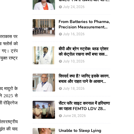
के जन्मी युवती की दुर्लभ
July 24, 2026
रिकंस्ट्रक्टिव सर्जरी की
From Batteries to Pharma,
Precision Measurement
Emerging as
July 16, 2026
ाराकास
पर
Manufacturing's New
Competitive Edge
ा
फ्लोर्स
को
बीपी और ब्रेन स्ट्रोक: ब्लड प्रेशर
ए
गए।
ट्रंप
को कंट्रोल रखना क्यों बचा सकता
ंयुक्त
राष्ट्र
है आपकी जान
July 10, 2026
सिरदर्द क्या है? जानिए इसके कारण,
बचाव और राहत पाने के आसान
तरीके
ाद
मादुरो
के
July 18, 2026
ने
2025
से
सी
रोड्रिगेज
सेंटर फॉर साइट करनाल में हरियाणा
का पहला FEMTO LDV Z8
लॉन्च, अब एडवांस लेजर मोतियाबिंद
June 28, 2026
सर्जरी और CLEAR विजन
ंतरराष्ट्रीय
करेक्शन की सुविधा
धांत
की
याद
Unable to Sleep Lying