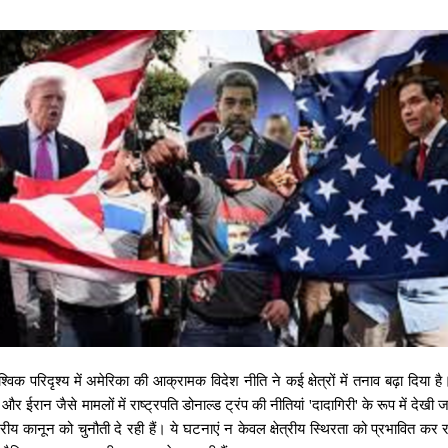
ैश्विक
परिदृश्य
में
अमेरिका
की
आक्रामक
विदेश
नीति
ने
कई
क्षेत्रों
में
तनाव
बढ़ा
दिया
है
और
ईरान
जैसे
मामलों
में
राष्ट्रपति
डोनाल्ड
ट्रंप
की
नीतियां
'
दादागिरी
'
के
रूप
में
देखी
ज
्रीय
कानून
को
चुनौती
दे
रही
हैं।
ये
घटनाएं
न
केवल
क्षेत्रीय
स्थिरता
को
प्रभावित
कर