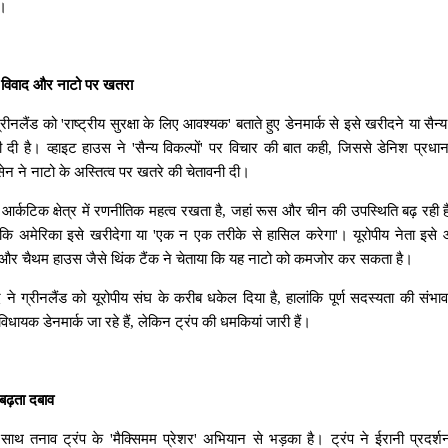
ै।
विवाद
और
नाटो
पर
खतरा
्रीनलैंड
को
'
राष्ट्रीय
सुरक्षा
के
लिए
आवश्यक
'
बताते
हुए
डेनमार्क
से
इसे
खरीदने
या
सैन्य
ी
दी
है।
व्हाइट
हाउस
ने
'
सैन्य
विकल्पों
'
पर
विचार
की
बात
कही
,
जिससे
डेनिश
प्रधान
सेन
ने
नाटो
के
अस्तित्व
पर
खतरे
की
चेतावनी
दी।
आर्कटिक
क्षेत्र
में
रणनीतिक
महत्व
रखता
है
,
जहां
रूस
और
चीन
की
उपस्थिति
बढ़
रही
कि
अमेरिका
इसे
खरीदेगा
या
'
एक
न
एक
तरीके
से
हासिल
करेगा
'
।
यूरोपीय
नेता
इसे
और
चैथम
हाउस
जैसे
थिंक
टैंक
ने
चेताया
कि
यह
नाटो
को
कमजोर
कर
सकता
है।
द
ने
ग्रीनलैंड
को
यूरोपीय
संघ
के
करीब
धकेल
दिया
है
,
हालांकि
पूर्ण
सदस्यता
की
संभा
विधायक
डेनमार्क
जा
रहे
हैं
,
लेकिन
ट्रंप
की
धमकियां
जारी
हैं।
बढ़ता
दबाव
साथ
तनाव
ट्रंप
के
'
मैक्सिमम
प्रेशर
'
अभियान
से
भड़का
है।
ट्रंप
ने
ईरानी
प्रदर्श