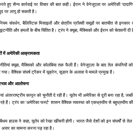
रते
हुए
सैन्य
कार्रवाई
पर
विचार
की
बात
कही।
ईरान
ने
वेनेजुएला
पर
अमेरिकी
'
दादागि
ुद
पर
लागू
हो
सकती
है।
ेनियम
संवर्धन
,
बैलिस्टिक
मिसाइलों
और
क्षेत्रीय
प्रॉक्सी
समूहों
पर
बातचीत
से
इनकार
कूटनीति
और
हमलों
के
बीच
चिंतित
है।
ट्रंप
ने
क्यूबा
,
मैक्सिको
और
ईरान
को
चेतावनी
दी
ों
में
अमेरिकी
आक्रामकता
नीतियां
क्यूबा
,
मैक्सिको
और
कोलंबिया
तक
फैली
हैं।
वेनेजुएला
के
बाद
तेल
कंपनियों
को
ा
गया।
वैश्विक
संघर्ष
ट्रैकर
में
यूक्रेन
,
सूडान
के
अलावा
ये
मामले
प्रमुख
हैं।
रभाव
और
आलोचना
यां
अंतरराष्ट्रीय
कानून
को
चुनौती
दे
रही
हैं।
यूरोप
भी
अमेरिका
से
दूरी
बना
रहा
है
,
जबक
रहे
हैं।
ट्रंप
का
'
अमेरिका
फर्स्ट
'
शासन
वैश्विक
व्यवस्था
को
एकध्रुवीय
से
बहुध्रुवीय
की
चैथम
हाउस
ने
कहा
,
यूरोप
को
रेखा
खींचनी
होगी।
भारत
जैसे
देशों
को
इन
संघर्षों
से
तेल
र
असर
का
सामना
करना
पड़
रहा
है।