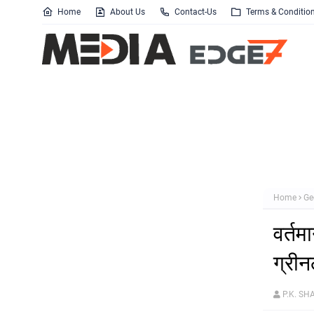
Home
About Us
Contact-Us
Terms & Conditio
Home
Ge
वर्तम
ग्रीन
P.K. S