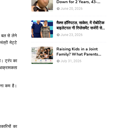
Down for 2 Years, 43-
year-old Man Finds Relief
June 20, 2026
After Fortis Gurugram
Doctors Remove Rare
Giant Neck Tumour
मैक्स हॉस्पिटल, साकेत, में रोबोटिक
बाइलेटरल नी रिप्लेसमेंट सर्जरी से
61-वर्षीय महिला को मिली नई
June 23, 2026
बल
से
लेने
जिंदगी, हुआ सेम-डे डिस्चार्ज
मंत्री
मेट्टे
Raising Kids in a Joint
Family? What Parents
Need To Know
है।
ट्रंप
का
July 31, 2026
आक्रामकता
वना
कम
है।
नकारियों
का