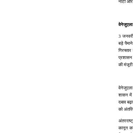
नाटो
और
वेनेजुएला
3
जनवर
बड़े
पैमाने
गिरफ्तार
प्रशासन
की
मंजूरी
वेनेजुएला
शासन
में
दबाव
बढ़ा
को
अंतरि
अंतरराष्ट
कानून
क