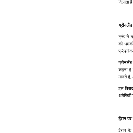
दिलाता
ह
ग्रीनलैंड
ट्रंप
ने
ग
की
धमक
फ्रेडरिक्
ग्रीनलैंड
कहना
है
मानते
हैं
,
इस
विवा
अमेरिकी
ईरान
पर
ईरान
के