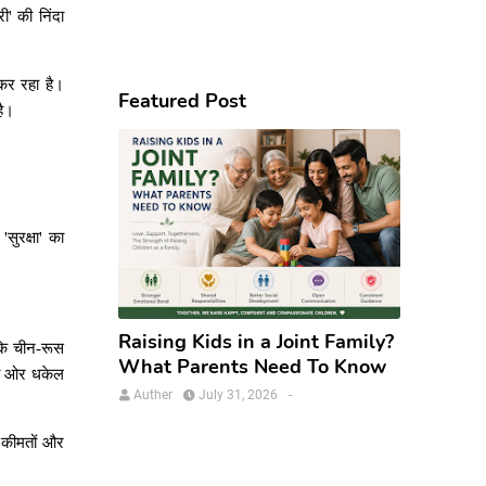
री
'
की
निंदा
कर
रहा
है।
Featured Post
है।
'
सुरक्षा
'
का
Raising Kids in a Joint Family?
ि
चीन
-
रूस
What Parents Need To Know
ओर
धकेल
Auther
July 31, 2026
-
कीमतों
और