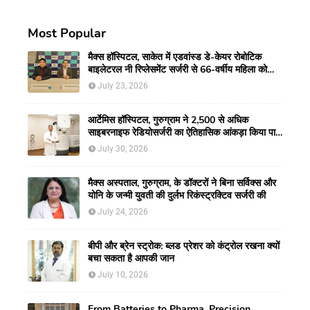
Most Popular
मैक्स हॉस्पिटल, साकेत में एडवांस्ड डे-केयर रोबोटिक
बाइलेटरल नी रिप्लेसमेंट सर्जरी से 66-वर्षीय महिला को
मिली नई गतिशीलता
July 23, 2026
आर्टेमिस हॉस्पिटल, गुरुग्राम ने 2,500 से अधिक
साइबरनाइफ रेडियोसर्जरी का ऐतिहासिक आंकड़ा किया पार,
प्रिसिशन ट्रीटमेंट में मजबूत की अपनी अग्रणी पहचान
July 30, 2026
मैक्स अस्पताल, गुरुग्राम, के डॉक्टरों ने बिना सर्विक्स और
योनि के जन्मी युवती की दुर्लभ रिकंस्ट्रक्टिव सर्जरी की
July 24, 2026
बीपी और ब्रेन स्ट्रोक: ब्लड प्रेशर को कंट्रोल रखना क्यों
बचा सकता है आपकी जान
July 10, 2026
From Batteries to Pharma, Precision