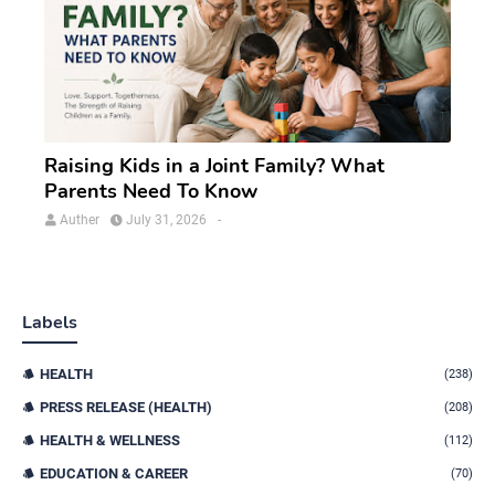
Raising Kids in a Joint Family? What
Parents Need To Know
Auther
July 31, 2026
-
Labels
HEALTH
(238)
PRESS RELEASE (HEALTH)
(208)
HEALTH & WELLNESS
(112)
EDUCATION & CAREER
(70)