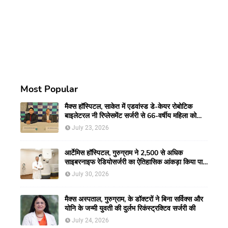
Most Popular
मैक्स हॉस्पिटल, साकेत में एडवांस्ड डे-केयर रोबोटिक
बाइलेटरल नी रिप्लेसमेंट सर्जरी से 66-वर्षीय महिला को
मिली नई गतिशीलता
July 23, 2026
आर्टेमिस हॉस्पिटल, गुरुग्राम ने 2,500 से अधिक
साइबरनाइफ रेडियोसर्जरी का ऐतिहासिक आंकड़ा किया पार,
प्रिसिशन ट्रीटमेंट में मजबूत की अपनी अग्रणी पहचान
July 30, 2026
मैक्स अस्पताल, गुरुग्राम, के डॉक्टरों ने बिना सर्विक्स और
योनि के जन्मी युवती की दुर्लभ रिकंस्ट्रक्टिव सर्जरी की
July 24, 2026