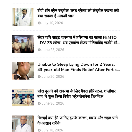
बीपी और ब्रेन स्ट्रोक: ब्लड प्रेशर को कंट्रोल रखना क्यों
बचा सकता है आपकी जान
July 10, 2026
सेंटर फॉर साइट करनाल में हरियाणा का पहला FEMTO
LDV Z8 लॉन्च, अब एडवांस लेजर मोतियाबिंद सर्जरी और
CLEAR विजन करेक्शन की सुविधा
June 28, 2026
Unable to Sleep Lying Down for 2 Years,
43-year-old Man Finds Relief After Fortis
Gurugram Doctors Remove Rare Giant
June 20, 2026
Neck Tumour
सांस फूलने की समस्या के लिए मैक्स हॉस्पिटल, शालीमार
बाग, ने शुरू किया विशेष ‘ब्रेथलेसनेस क्लिनिक’
June 30, 2026
सिरदर्द क्या है? जानिए इसके कारण, बचाव और राहत पाने
के आसान तरीके
July 18, 2026