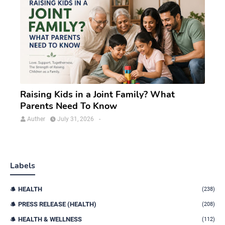
Raising Kids in a Joint Family? What
Parents Need To Know
Auther
July 31, 2026
-
Labels
HEALTH
(238)
PRESS RELEASE (HEALTH)
(208)
HEALTH & WELLNESS
(112)