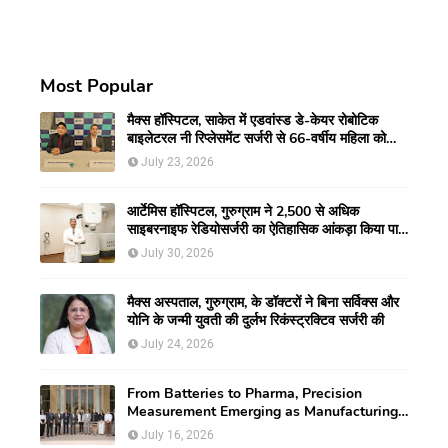
Most Popular
मैक्स हॉस्पिटल, साकेत में एडवांस्ड डे-केयर रोबोटिक
बाइलेटरल नी रिप्लेसमेंट सर्जरी से 66-वर्षीय महिला को
मिली नई गतिशीलता
July 23, 2026
आर्टेमिस हॉस्पिटल, गुरुग्राम ने 2,500 से अधिक
साइबरनाइफ रेडियोसर्जरी का ऐतिहासिक आंकड़ा किया पार,
प्रिसिशन ट्रीटमेंट में मजबूत की अपनी अग्रणी पहचान
July 30, 2026
मैक्स अस्पताल, गुरुग्राम, के डॉक्टरों ने बिना सर्विक्स और
योनि के जन्मी युवती की दुर्लभ रिकंस्ट्रक्टिव सर्जरी की
July 24, 2026
From Batteries to Pharma, Precision
Measurement Emerging as Manufacturing's
New Competitive Edge
July 16, 2026