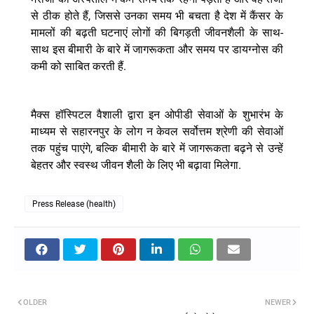
,
से
ठीक
होते
हैं
जिससे
उनका
समय
भी
बचता
है
देश
में
कैंसर
के
-
मामलों
की
बढ़ती
घटनाएं
लोगों
की
बिगड़ती
जीवनशैली
के
साथ
साथ
इस
बीमारी
के
बारे
में
जागरूकता
और
समय
पर
डायग्नोस
की
.
कमी
को
साबित
करती
हैं
मैक्स
हॉस्पिटल
वैशाली
द्वारा
इन
ओपीडी
सेवाओं
के
शुभारंभ
के
माध्यम
से
सहारनपुर
के
लोग
न
केवल
सर्वोत्तम
श्रेणी
की
सेवाओं
,
तक
पहुंच
पाएंगे
बल्कि
बीमारी
के
बारे
में
जागरूकता
बढ़ने
से
उन्हें
.
बेहतर
और
स्वस्थ
जीवन
शैली
के
लिए
भी
बढ़ावा
मिलेगा
Press Release (health)
OLDER
NEWER