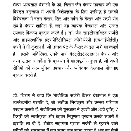
.
मैक्स
अस्पताल
वैशाली
के
डॉ
चिराग
जैन
कैंसर
उपचार
की
एक
विस्तृत
श्रृंखला
में
अपनी
विशेषज्ञता
के
लिए
प्रसिद्ध
हैं
उनकी
,
विशेषज्ञता
में
स्तन
कैंसर
सिर
और
गर्दन
के
कैंसर
और
स्त्री
रोग
,
संबंधी
कैंसर
शामिल
हैं
जहां
वह
व्यापक
देखभाल
और
उन्नत
.
उपचार
विकल्प
प्रदान
करते
हैं।
डॉ
जैन
साइटोरडक्टिव
सर्जरी
(
)
और
हाइपरथर्मिक
इंट्रापेरिटोनियल
कीमोथेरेपी
एचआईपीईसी
,
करने
में
भी
कुशल
हैं
जो
उन्नत
पेट
के
कैंसर
के
इलाज
में
महत्त्वपूर्ण
,
हैं।
इसके
अतिरिक्त
उनके
पास
गैस्ट्रोइंटेस्टाइनल
कैंसर
और
,
नरम
ऊतक
सार्कोमा
के
प्रबंधन
में
महत्वपूर्ण
अनुभव
है
जो
अपने
रोगियों
को
अत्याधुनिक
उपचार
और
व्यक्तिगत
देखभाल
योजनाएं
प्रदान
करते
हैं.
.
'
डॉ
चिराग
ने
कहा
कि
रोबोटिक
सर्जरी
कैंसर
देखभाल
में
एक
,
उल्लेखनीय
प्रगति
है
जो
सटीक
नियंत्रण
और
उन्नत
परिणाम
.
3
, 7
प्रदान
करती
हैं
रोबोटिक्स
की
शुरुआत
ने
एचडी
और
डी
दृष्टि
डिग्री
की
स्वतंत्रता
और
बेहतर
निपुणता
प्रदान
करके
सर्जरी
में
.
क्रांति
ला
दी
है
रोबोट
सहायता
प्राप्त
सर्जरी
से
गुजरने
वाले
मरीजों
को
अस्पताल
में
कम
समय
तक
रहना
पड़ता
है
और
वह
तेजी