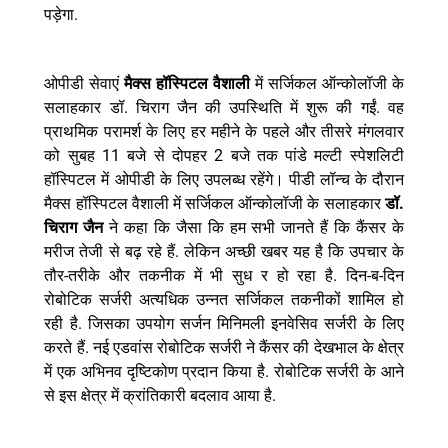
.
पड़ेगा
ओपीडी
सेवाएं
मैक्स
हॉस्पिटल
वैशाली
में
सर्जिकल
ऑन्कोलॉजी
के
.
.
सलाहकार
डॉ
चिराग
जैन
की
उपस्थिति
में
शुरू
की
गईं
वह
प्राथमिक
परामर्श
के
लिए
हर
महीने
के
पहले
और
तीसरे
मंगलवार
11
2
को
सुबह
बजे
से
दोपहर
बजे
तक
पांडे
मल्टी
स्पेशलिटी
हॉस्पिटल
में
ओपीडी
के
लिए
उपलब्ध
रहेंगे।
पीडी
लॉन्च
के
दौरान
.
मैक्स
हॉस्पिटल
वैशाली
में
सर्जिकल
ऑन्कोलॉजी
के
सलाहकार
डॉ
चिराग
जैन
ने
कहा
कि
जैसा
कि
हम
सभी
जानते
हैं
कि
कैंसर
के
.
मरीज
तेजी
से
बढ़
रहे
हैं
लेकिन
अच्छी
खबर
यह
है
कि
उपचार
के
-
.
-
-
तौर
तरीके
और
तकनीक
में
भी
सुध
र
हो
रहा
है
दिन
ब
दिन
रोबोटिक
सर्जरी
अत्यधिक
उन्नत
सर्जिकल
तकनीकों
शामिल
हो
.
रही
है
जिसका
उपयोग
सर्जन
मिनिमली
इनवेसिव
सर्जरी
के
लिए
.
करते
हैं
नई
एडवांस
रोबोटिक
सर्जरी
ने
कैंसर
की
देखभाल
के
क्षेत्र
.
में
एक
अभिनव
दृष्टिकोण
प्रदान
किया
है
रोबोटिक
सर्जरी
के
आने
.
से
इस
क्षेत्र
में
क्रांतिकारी
बदलाव
आया
है