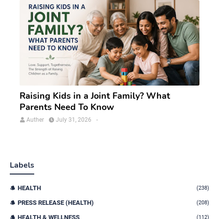
Raising Kids in a Joint Family? What
Parents Need To Know
Auther
July 31, 2026
-
Labels
HEALTH
(238)
PRESS RELEASE (HEALTH)
(208)
HEALTH & WELLNESS
(112)