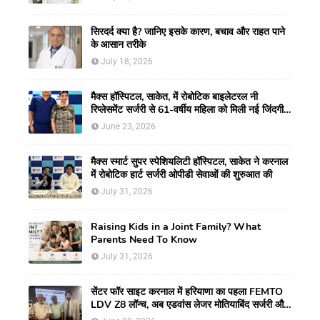
सिरदर्द क्या है? जानिए इसके कारण, बचाव और राहत पाने
के आसान तरीके
July 18, 2026
मैक्स हॉस्पिटल, साकेत, में रोबोटिक बाइलेटरल नी
रिप्लेसमेंट सर्जरी से 61-वर्षीय महिला को मिली नई जिंदगी,
हुआ सेम-डे डिस्चार्ज
June 23, 2026
मैक्स स्मार्ट सुपर स्पेशियलिटी हॉस्पिटल, साकेत ने करनाल
में रोबोटिक हार्ट सर्जरी ओपीडी सेवाओं की शुरुआत की
July 31, 2026
Raising Kids in a Joint Family? What
Parents Need To Know
July 31, 2026
सेंटर फॉर साइट करनाल में हरियाणा का पहला FEMTO
LDV Z8 लॉन्च, अब एडवांस लेजर मोतियाबिंद सर्जरी और
CLEAR विजन करेक्शन की सुविधा