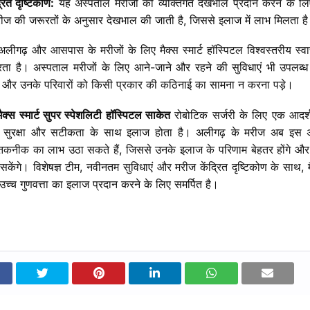
्रित
दृष्टिकोण
:
यह
अस्पताल
मरीजों
को
व्यक्तिगत
देखभाल
प्रदान
करने
के
लि
रीज
की
जरूरतों
के
अनुसार
देखभाल
की
जाती
है
,
जिससे
इलाज
में
लाभ
मिलता
ह
अलीगढ़
और
आसपास
के
मरीजों
के
लिए
मैक्स
स्मार्ट
हॉस्पिटल
विश्वस्तरीय
स्वा
रता
है।
अस्पताल
मरीजों
के
लिए
आने
-
जाने
और
रहने
की
सुविधाएं
भी
उपलब्ध
और
उनके
परिवारों
को
किसी
प्रकार
की
कठिनाई
का
सामना
न
करना
पड़े।
मैक्स स्मार्ट सुपर स्पेशलिटी हॉस्पिटल साकेत
रोबोटिक सर्जरी के लिए एक आदर्श 
च सुरक्षा और सटीकता के साथ इलाज होता है। अलीगढ़ के मरीज अब इस अ
तकनीक का लाभ उठा सकते हैं, जिससे उनके इलाज के परिणाम बेहतर होंगे और व
 सकेंगे। विशेषज्ञ टीम, नवीनतम सुविधाएं और मरीज केंद्रित दृष्टिकोण के साथ, मैक
उच्च गुणवत्ता का इलाज प्रदान करने के लिए समर्पित है।