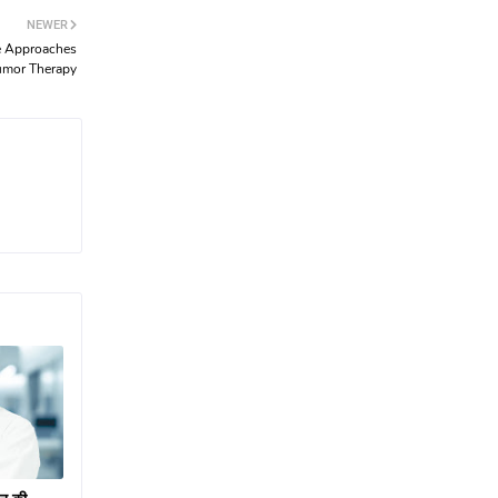
NEWER
e Approaches
umor Therapy