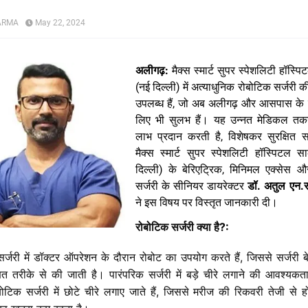
HARMA
May 22, 2024
अलीगढ़
:
मैक्स
स्मार्ट
सुपर
स्पेशलिटी
हॉस्पि
(
नई
दिल्ली
)
में
अत्याधुनिक
रोबोटिक
सर्जरी
क
उपलब्ध
हैं
,
जो
अब
अलीगढ़
और
आसपास
के
लिए
भी
सुलभ
हैं।
यह
उन्नत
मेडिकल
तक
लाभ
प्रदान
करती
है
,
विशेषकर
सुरक्षित
स
मैक्स
स्मार्ट
सुपर
स्पेशलिटी
हॉस्पिटल
सा
दिल्ली
)
के
बेरिएट्रिक
,
मिनिमल
एक्सेस
औ
सर्जरी
के
सीनियर
डायरेक्टर
डॉ
.
अतुल
एन
.
ने
इस
विषय
पर
विस्तृत
जानकारी
दी।
रोबोटिक
सर्जरी
क्या
है
?:
सर्जरी
में
डॉक्टर
ऑपरेशन
के
दौरान
रोबोट
का
उपयोग
करते
हैं
,
जिससे
सर्जरी
ब
षित
तरीके
से
की
जाती
है।
पारंपरिक
सर्जरी
में
बड़े
चीरे
लगाने
की
आवश्यकत
बोटिक
सर्जरी
में
छोटे
चीरे
लगाए
जाते
हैं
,
जिससे
मरीज
की
रिकवरी
तेजी
से
ह