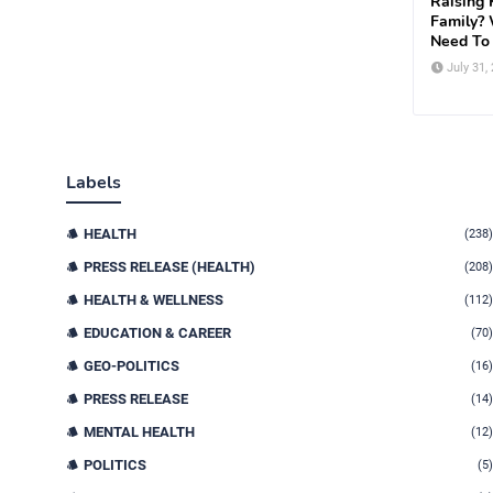
Raising K
Family?
Need To
July 31,
Labels
HEALTH
(238)
PRESS RELEASE (HEALTH)
(208)
HEALTH & WELLNESS
(112)
EDUCATION & CAREER
(70)
GEO-POLITICS
(16)
PRESS RELEASE
(14)
MENTAL HEALTH
(12)
POLITICS
(5)