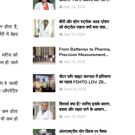
के जन्मी युवती की दुर्लभ
July 24, 2026
रिकंस्ट्रक्टिव सर्जरी की
बीपी और ब्रेन स्ट्रोक: ब्लड प्रेशर
शन
होता
है
,
को कंट्रोल रखना क्यों बचा सकता
है आपकी जान
जरी
में
बेहद
July 10, 2026
From Batteries to Pharma,
।
मरीज
को
Precision Measurement
Emerging as
कम
हो
जाते
July 16, 2026
Manufacturing's New
Competitive Edge
सेंटर फॉर साइट करनाल में हरियाणा
का पहला FEMTO LDV Z8
र
वे
जल्दी
लॉन्च, अब एडवांस लेजर मोतियाबिंद
June 28, 2026
ट
-
ऑपरेटिव
सर्जरी और CLEAR विजन
करेक्शन की सुविधा
सिरदर्द क्या है? जानिए इसके कारण,
बचाव और राहत पाने के आसान
व
कम
होता
तरीके
July 18, 2026
भी
कम
हो
अंतरराष्ट्रीय योग दिवस पर मैक्स