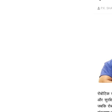
P.K. S
रोबोटिक
और
सुरक्
जबकि
रो