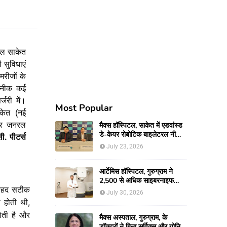
टल
साकेत
ी
सुविधाएं
मरीजों
के
नीक
कई
र्जरी
में।
Most Popular
केत
(
नई
र
जनरल
मैक्स हॉस्पिटल, साकेत में एडवांस्ड
डे-केयर रोबोटिक बाइलेटरल नी
सी
.
पीटर्स
रिप्लेसमेंट सर्जरी से 66-वर्षीय
July 23, 2026
महिला को मिली नई गतिशीलता
आर्टेमिस हॉस्पिटल, गुरुग्राम ने
2,500 से अधिक साइबरनाइफ
ेहद
सटीक
रेडियोसर्जरी का ऐतिहासिक आंकड़ा
July 30, 2026
किया पार, प्रिसिशन ट्रीटमेंट में
ा
होती
थी
,
मजबूत की अपनी अग्रणी पहचान
ोती
है
और
मैक्स अस्पताल, गुरुग्राम, के
डॉक्टरों ने बिना सर्विक्स और योनि