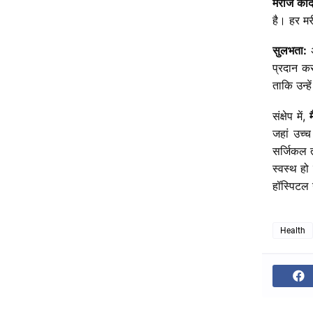
मरीज
केंद
है।
हर
म
सुलभता
:
प्रदान
क
ताकि
उन्हें
संक्षेप में,
जहां उच्
सर्जिकल 
स्वस्थ हो
हॉस्पिटल 
Health