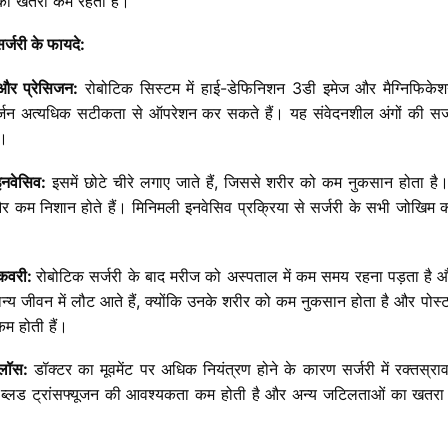
का
खतरा
कम
रहता
है।
र्जरी
के
फायदे
:
और
प्रेसिजन
:
रोबोटिक
सिस्टम
में
हाई
-
डेफिनिशन
3
डी
इमेज
और
मैग्निफिके
्जन
अत्यधिक
सटीकता
से
ऑपरेशन
कर
सकते
हैं।
यह
संवेदनशील
अंगों
की
सर्
ै।
इनवेसिव
:
इसमें
छोटे
चीरे
लगाए
जाते
हैं
,
जिससे
शरीर
को
कम
नुकसान
होता
है
र
कम
निशान
होते
हैं।
मिनिमली
इनवेसिव
प्रक्रिया
से
सर्जरी
के
सभी
जोखिम
कवरी
:
रोबोटिक
सर्जरी
के
बाद
मरीज
को
अस्पताल
में
कम
समय
रहना
पड़ता
है
औ
न्य
जीवन
में
लौट
आते
हैं
,
क्योंकि
उनके
शरीर
को
कम
नुकसान
होता
है
और
पोस्
कम
होती
हैं।
लॉस
:
डॉक्टर
का
मूवमेंट
पर
अधिक
नियंत्रण
होने
के
कारण
सर्जरी
में
रक्तस्रा
ब्लड
ट्रांसफ्यूजन
की
आवश्यकता
कम
होती
है
और
अन्य
जटिलताओं
का
खतरा