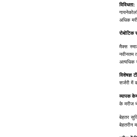
विविधता
:
गायनेकोल
अधिक
मरी
रोबोटिक
स
मैक्स
स्मार
नवीनतम
अत्यधिक
विशेषज्ञ
ट
सर्जरी
में
व्यापक
के
के
मरीज
भ
बेहतर
सुव
बेहतरीन
म