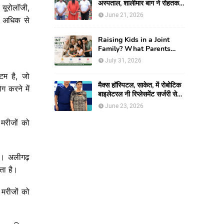
अस्पताल, शालीमार बाग ने रोहतक में
यूरोलॉजी
,
आयोजित किया स्वास्थ्य जागरूकता
June 21, 2026
अधिक
से
कार्यक्रम
Raising Kids in a Joint
Family? What Parents
Need To Know
July 31, 2026
्टम
है
,
जो
मैक्स हॉस्पिटल, साकेत, में रोबोटिक
ोग
करने
में
बाइलेटरल नी रिप्लेसमेंट सर्जरी से
61-वर्षीय महिला को मिली नई
June 23, 2026
जिंदगी, हुआ सेम-डे डिस्चार्ज
मरीजों
को
ै।
अलीगढ़
ता
है।
मरीजों
को