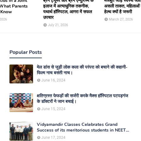
ids in a Joint
ब्रेन ट्यूमर और ब्रेन एन्यूरिज्म के
मजबूत जोड़ स्वस्थ जी
 What Parents
इलाज में अत्याधुनिक तकनीक,
असली ताकत, महिलाओं मे
 Know
यथार्थ हॉस्पिटल, आगरा में सफल
हेल्थ क्यों है जरूरी
उपचार
 2026
March 27, 2026
July 21, 2026
Popular Posts
मेल डांस से जुड़ी लोक कला की परंपरा को बचाने की कहानी-
फिल्म नाच बसंती नाच।
June 16, 2024
क्षतिग्रस्त फेफड़ों की सर्जरी करके मैक्स हॉस्पिटल पटपड़गंज
के डॉक्टरों ने जान बचाई।
June 15, 2024
Vidyamandir Classes Celebrates Grand
Success of its meritorious students in NEET
2024
June 17, 2024