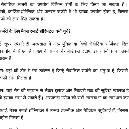
रोबोटिक
सर्जरी
का
उपयोग
विभिन्न
रोगों
के
लिए
किया
जा
सकता
है।
ॉजी
,
कार्डियोथोरेसिक
और
जनरल
सर्जरी
में
भी
इसका
उपयोग
होता
है
,
जिससे
जों
को
लाभ
मिल
सकता
है।
र्जरी
के
लिए
मैक्स
स्मार्ट
हॉस्पिटल
क्यों
चुनें
?
्ट
सुपर
स्पेशलिटी
अस्पताल
में
अत्याधुनिक
दा
विंची
रोबोटिक
सर्जिकल
सिस
तकनीक
में
से
एक
है।
यहां
के
सर्जन
और
मेडिकल
स्टाफ
इस
तकनीक
का
उपय
सक्षम
हैं।
ीम
:
यहां
की
टीम
में
ऐसे
डॉक्टर
हैं
जिन्हें
रोबोटिक
सर्जरी
का
अनुभव
है
,
जिससे
काफी
लाभ
मिलता
है।
यर
:
यहां
रोग
की
पहचान
से
लेकर
इलाज
और
रिकवरी
तक
की
सुविधा
उपलब्ध
ह
ी
इसका
लाभ
ले
सकते
हैं।
अस्पताल
मरीज
की
सभी
समस्याओं
का
समाधान
कर
िधाएं
:
मैक्स
स्मार्ट
हॉस्पिटल
में
उन्नत
तकनीक
और
मेडिकल
सुविधाएं
हैं
,
जिससे
ाहौल
मिलता
है।