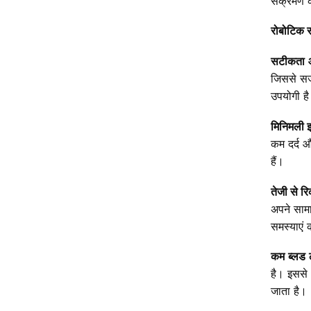
संक्रमण
रोबोटिक
स
सटीकता
जिससे
सर
उपयोगी
ह
मिनिमली
कम
दर्द
औ
हैं।
तेजी
से
रि
अपने
सामा
समस्याएं
कम
ब्लड
है।
इससे
जाता
है।