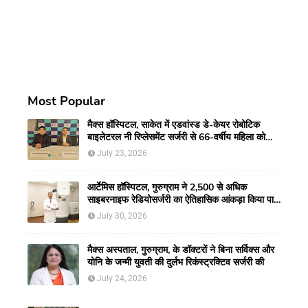
Most Popular
मैक्स हॉस्पिटल, साकेत में एडवांस्ड डे-केयर रोबोटिक
बाइलेटरल नी रिप्लेसमेंट सर्जरी से 66-वर्षीय महिला को
मिली नई गतिशीलता
July 23, 2026
आर्टेमिस हॉस्पिटल, गुरुग्राम ने 2,500 से अधिक
साइबरनाइफ रेडियोसर्जरी का ऐतिहासिक आंकड़ा किया पार,
प्रिसिशन ट्रीटमेंट में मजबूत की अपनी अग्रणी पहचान
July 30, 2026
मैक्स अस्पताल, गुरुग्राम, के डॉक्टरों ने बिना सर्विक्स और
योनि के जन्मी युवती की दुर्लभ रिकंस्ट्रक्टिव सर्जरी की
July 24, 2026