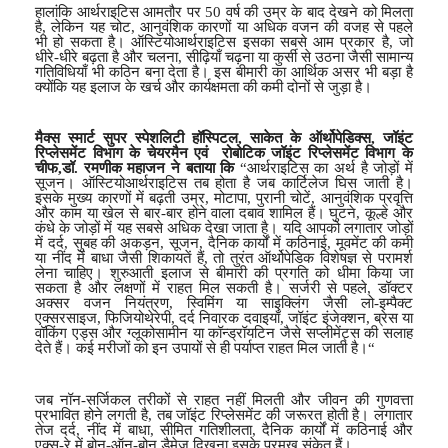
हालांकि आर्थराइटिस आमतौर पर
50
वर्ष की उम्र के बाद देखने को मिलता
है
,
लेकिन यह चोट
,
आनुवंशिक कारणों या अधिक वजन की वजह से पहले
भी हो सकता है।
ऑस्टियोआर्थराइटिस
इसका सबसे आम प्रकार है
,
जो
धीरे-धीरे बढ़ता है और चलना
,
सीढ़ियाँ चढ़ना या कुर्सी से उठना जैसी सामान्य
गतिविधियाँ भी कठिन बना देता है। इस बीमारी का आर्थिक असर भी बड़ा है
क्योंकि यह इलाज के खर्च और कार्यक्षमता की कमी दोनों से जुड़ा है।
मैक्स स्मार्ट सुपर स्पेशलिटी हॉस्पिटल
,
साकेत के ऑर्थोपेडिक्स
,
जॉइंट
रिप्लेसमेंट विभाग के चेयरमैन एवं रोबोटिक जॉइंट रिप्लेसमेंट विभाग के
चीफ
,
डॉ. रमणीक महाजन ने बताया कि
“
आर्थराइटिस का अर्थ है जोड़ों में
सूजन। ऑस्टियोआर्थराइटिस तब होता है जब कार्टिलेज घिस जाती है।
इसके मुख्य कारणों में बढ़ती उम्र
,
मोटापा
,
पुरानी चोटें
,
आनुवंशिक प्रवृत्ति
और काम या खेल से बार-बार होने वाला दबाव शामिल हैं। घुटने
,
कूल्हे और
कंधे के जोड़ों में यह सबसे अधिक देखा जाता है। यदि आपको लगातार जोड़ों
में दर्द
,
सुबह की अकड़न
,
सूजन
,
दैनिक कार्यों में कठिनाई
,
मूवमेंट की कमी
या नींद में बाधा जैसी शिकायतें हैं
,
तो तुरंत ऑर्थोपेडिक विशेषज्ञ से परामर्श
लेना चाहिए। शुरुआती इलाज से बीमारी की प्रगति को धीमा किया जा
सकता है और लक्षणों में राहत मिल सकती है। सर्जरी से पहले
,
डॉक्टर
अक्सर वजन नियंत्रण
,
स्विमिंग या साइक्लिंग जैसी लो-इम्पैक्ट
एक्सरसाइज
,
फिजियोथेरेपी
,
दर्द निवारक दवाइयाँ
,
जॉइंट इंजेक्शन
,
ब्रेस या
वॉकिंग एड्स और ग्लूकोसामीन या कॉन्ड्रॉयटिन जैसे सप्लीमेंट्स की सलाह
देते हैं। कई मरीजों को इन उपायों से ही पर्याप्त राहत मिल जाती है।
“
जब नॉन-सर्जिकल तरीकों से राहत नहीं मिलती और जीवन की गुणवत्ता
प्रभावित होने लगती है
,
तब जॉइंट रिप्लेसमेंट की जरूरत होती है। लगातार
तेज दर्द
,
नींद में बाधा
,
सीमित गतिशीलता
,
दैनिक कार्यों में कठिनाई और
एक्स-रे में
बोन-ऑन-बोन
डैमेज दिखना इसके प्रमुख संकेत हैं।