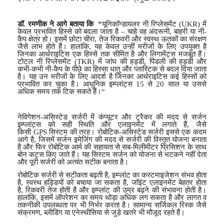
डॉ.
रमणीक ने आगे बताया कि
“
यूनिकॉन्डायलर नी रिप्लेसमेंट (
UKR)
में
केवल प्रभावित हिस्से को बदला जाता है – चाहे वह अंदरूनी
,
बाहरी या नी-
कैप क्षेत्र हो। इसमें छोटा चीरा
,
तेज रिकवरी और स्वस्थ ऊतकों का संरक्षण
जैसे लाभ होते हैं। हालांकि
,
यह केवल उन्हीं मरीजों के लिए उपयुक्त है
जिनका आर्थराइटिस एक हिस्से तक सीमित है और लिगामेंट्स मजबूत हैं।
टोटल नी रिप्लेसमेंट (
TKR)
में जांघ की हड्डी
,
पिंडली की हड्डी और
कभी-कभी नी-कैप के पीछे का हिस्सा धातु और प्लास्टिक से बदल दिया जाता
है। यह उन मरीजों के लिए आदर्श है जिनका आर्थराइटिस कई हिस्सों को
प्रभावित कर चुका है। आधुनिक इम्प्लांट्स
15
से
20
साल या उससे
अधिक समय तक टिक सकते हैं।
“
नेविगेशन-असिस्टेड सर्जरी
में कंप्यूटर और ट्रैकर की मदद से सर्जन
इम्प्लांट्स को सही स्थिति और एलाइनमेंट में लगाते हैं
,
जैसे
किसी
GPS
सिस्टम की तरह। रोबोटिक-असिस्टेड सर्जरी
इससे एक कदम
आगे है
,
जिसमें सर्जन इमेजिंग की मदद से सर्जरी की विस्तृत योजना बनाता
है और फिर रोबोटिक आर्म की सहायता से सब-मिलीमीटर प्रिसिशन के साथ
बोन कट्स किए जाते हैं। यह सिस्टम सर्जन को योजना से भटकने नहीं देता
और पूरी सर्जरी को अत्यंत सटीक बनाता है।
रोबोटिक सर्जरी से सटीकता बढ़ती है
,
इम्प्लांट का कस्टमाइजेशन संभव होता
है
,
स्वस्थ हड्डियों को बचाया जा सकता है
,
जॉइंट एलाइनमेंट बेहतर होता
है
,
रिकवरी तेज होती है और इम्प्लांट की उम्र बढ़ने की संभावना होती है।
हालांकि
,
इसमें ऑपरेशन का समय थोड़ा अधिक लग सकता है और लागत व
तकनीकी उपलब्धता पर भी निर्भर करता है। सामान्य सर्जिकल रिस्क जैसे
संक्रमण
,
ब्लीडिंग या एनेस्थीसिया से जुड़े खतरे भी मौजूद रहते हैं।