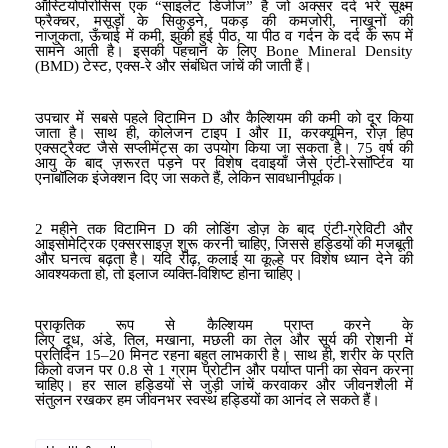
ऑस्टियोपोरोसिस
एक “साइलेंट डिजीज” है जो अक्सर दर्द भरे सूक्ष्म
फ्रैक्चर
,
मसूड़ों के सिकुड़ने
,
पकड़ की कमजोरी
,
नाखूनों की
नाजुकता
,
ऊँचाई में कमी
,
झुकी हुई पीठ
,
या पीठ व गर्दन के दर्द के रूप में
सामने आती है। इसकी पहचान के लिए
Bone Mineral Density
(BMD)
टेस्ट
,
एक्स-रे और संबंधित जांचें की जाती हैं।
उपचार में सबसे पहले विटामिन
D
और कैल्शियम की कमी को दूर किया
जाता है। साथ ही
,
कोलेजन टाइप
I
और
II,
करक्यूमिन
,
रोज़ हिप
एक्सट्रैक्ट
जैसे सप्लीमेंट्स का उपयोग किया जा सकता है।
75
वर्ष की
आयु के बाद ज़रूरत पड़ने पर विशेष दवाइयाँ जैसे
एंटी-रेसॉर्प्टिव या
एनाबॉलिक इंजेक्शन
दिए जा सकते हैं
,
लेकिन सावधानीपूर्वक।
2
महीने तक विटामिन
D
की लोडिंग डोज़ के बाद
एंटी-ग्रेविटी और
आइसोमेट्रिक एक्सरसाइज़
शुरू करनी चाहिए
,
जिससे हड्डियों की मजबूती
और घनत्व बढ़ता है। यदि रीढ़
,
कलाई या कूल्हे पर विशेष ध्यान देने की
आवश्यकता हो
,
तो इलाज व्यक्ति-विशिष्ट होना चाहिए।
प्राकृतिक रूप से कैल्शियम प्राप्त करने के
लिए
दूध
,
अंडे
,
तिल
,
मखाना
,
मछली
का तेल
और सूर्य की रोशनी में
प्रतिदिन
15–20
मिनट रहना बहुत लाभकारी है। साथ ही
,
शरीर के प्रति
किलो वजन पर
0.8
से
1
ग्राम प्रोटीन
और पर्याप्त पानी का सेवन करना
चाहिए। हर साल हड्डियों से जुड़ी जांचें करवाकर और जीवनशैली में
संतुलन रखकर हम जीवनभर स्वस्थ हड्डियों का आनंद ले सकते हैं।