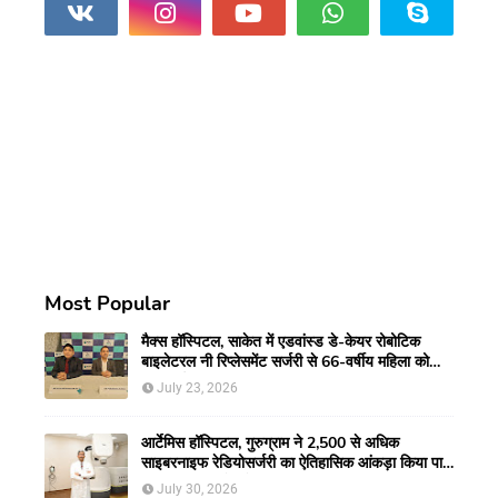
Most Popular
मैक्स हॉस्पिटल, साकेत में एडवांस्ड डे-केयर रोबोटिक
बाइलेटरल नी रिप्लेसमेंट सर्जरी से 66-वर्षीय महिला को
मिली नई गतिशीलता
July 23, 2026
आर्टेमिस हॉस्पिटल, गुरुग्राम ने 2,500 से अधिक
साइबरनाइफ रेडियोसर्जरी का ऐतिहासिक आंकड़ा किया पार,
प्रिसिशन ट्रीटमेंट में मजबूत की अपनी अग्रणी पहचान
July 30, 2026