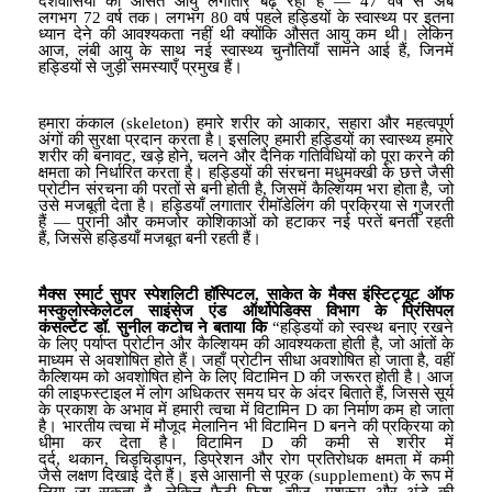
देशवासियों की औसत आयु लगातार बढ़ रही है —
47
वर्ष से अब
लगभग
72
वर्ष तक। लगभग
80
वर्ष पहले हड्डियों के स्वास्थ्य पर इतना
ध्यान देने की आवश्यकता नहीं थी क्योंकि औसत आयु कम थी। लेकिन
आज
,
लंबी आयु के साथ नई स्वास्थ्य चुनौतियाँ सामने आई हैं
,
जिनमें
हड्डियों से जुड़ी समस्याएँ प्रमुख हैं।
हमारा कंकाल (
skeleton)
हमारे शरीर को आकार
,
सहारा और महत्वपूर्ण
अंगों की सुरक्षा प्रदान करता है। इसलिए हमारी हड्डियों का स्वास्थ्य हमारे
शरीर की बनावट
,
खड़े होने
,
चलने और दैनिक गतिविधियों को पूरा करने की
क्षमता को निर्धारित करता है। हड्डियों की संरचना मधुमक्खी के छत्ते जैसी
प्रोटीन संरचना की परतों से बनी होती है
,
जिसमें कैल्शियम भरा होता है
,
जो
उसे मजबूती देता है। हड्डियाँ लगातार रीमॉडेलिंग की प्रक्रिया से गुजरती
हैं — पुरानी और कमजोर कोशिकाओं को हटाकर नई परतें बनती रहती
हैं
,
जिससे हड्डियाँ मजबूत बनी रहती हैं।
मैक्स स्मार्ट सुपर स्पेशलिटी हॉस्पिटल
,
साकेत के
मैक्स इंस्टिट्यूट ऑफ
मस्कुलोस्केलेटल साइंसेज एंड ऑर्थोपेडिक्स विभाग के
प्रिंसिपल
कंसल्टेंट
डॉ. सुनील कटोच ने बताया कि
“
हड्डियों को स्वस्थ बनाए रखने
के लिए पर्याप्त
प्रोटीन और कैल्शियम
की आवश्यकता होती है
,
जो आंतों के
माध्यम से अवशोषित होते हैं। जहाँ प्रोटीन सीधा अवशोषित हो जाता है
,
वहीं
कैल्शियम को अवशोषित होने के लिए
विटामिन
D
की जरूरत होती है। आज
की लाइफस्टाइल में लोग अधिकतर समय घर के अंदर बिताते हैं
,
जिससे सूर्य
के प्रकाश के अभाव में हमारी त्वचा में विटामिन
D
का निर्माण कम हो जाता
है। भारतीय त्वचा में मौजूद
मेलानिन
भी विटामिन
D
बनने की प्रक्रिया को
धीमा कर देता है। विटामिन
D
की कमी से शरीर में
दर्द
,
थकान
,
चिड़चिड़ापन
,
डिप्
रेशन और रोग प्रतिरोधक क्षमता में कमी
जैसे लक्षण दिखाई देते हैं। इसे आसानी से पूरक (
supplement)
के रूप में