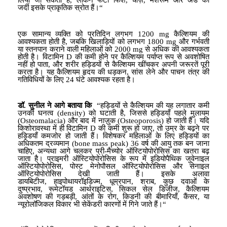
लिया जा सकता है
,
लेकिन
फैटी फिश
,
चीज़
,
मशरूम और अंडे की
जर्दी
इसके प्राकृतिक स्रोत हैं।
“
एक सामान्य व्यक्ति को प्रतिदिन लगभग
1200 mg
कैल्शियम
की
आवश्यकता होती है
,
जबकि खिलाड़ियों को लगभग
1800 mg
और गर्भवती
या स्तनपान कराने वाली महिलाओं को
2000 mg
से अधिक
की आवश्यकता
होती है। विटामिन
D
की कमी होने पर कैल्शियम पर्याप्त रूप से अवशोषित
नहीं हो पाता
,
और शरीर हड्डियों से कैल्शियम खींचकर अपनी जरूरतें पूरी
करता है। यह कैल्शियम हृदय की धड़कन
,
सांस लेने और पाचन तंत्र की
गतिविधियों के लिए
24
घंटे आवश्यक रहता है।
डॉ. सुनील ने आगे बताया कि
“
हड्डियों से कैल्शियम की यह लगातार कमी
उनकी
घनत्व (
density)
को घटाती है
,
जिससे हड्डियाँ पहले मुलायम
(
Osteomalacia)
और बाद में नाज़ुक (
Osteoporosis)
हो जाती हैं। यदि
किशोरावस्था में ही विटामिन
D
की कमी शुरू हो जाए
,
तो उम्र के बढ़ने पर
हड्डियाँ कमजोर हो जाती हैं। विशेषकर महिलाओं के लिए हड्डियों का
अधिकतम द्रव्यमान (
bone mass peak) 36
वर्ष की आयु तक बन जाना
चाहिए
,
अन्यथा आगे चलकर
प्री-मैच्योर ऑस्टियोपोरोसिस
का खतरा बढ़
जाता है। प्राइमरी ऑस्टियोपोरोसिस
के रूप में
इडियोपैथिक
जुवेनाइल
ऑस्टियोपोरोसिस
,
पोस्ट मेनोपौसल ऑस्टियोपोरोसिस और सेनाइल
ऑस्टियोपोरोसिस
देखी जाती हैं। इसके अलावा
डायबिटीज
,
हाइपोथायरॉइडिज्म
,
धू
म्रपान
,
शराब
,
कुछ दवाओं के
दुष्प्रभाव
,
रूमेटॉयड आर्थराइटिस
,
सिकल सेल डिजीज
,
कैल्शियम
अवशोषण की गड़बड़ी
,
आंतों के रोग
,
किडनी की बीमारियाँ
,
कैंसर
,
या
न्यूरोलॉजिकल विकार भी
सेकेंडरी कारणों
में गिने जाते हैं।
“