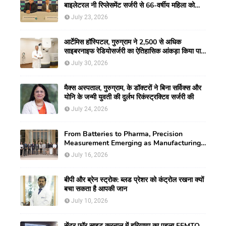
बाइलेटरल नी रिप्लेसमेंट सर्जरी से 66-वर्षीय महिला को
मिली नई गतिशीलता
July 23, 2026
आर्टेमिस हॉस्पिटल, गुरुग्राम ने 2,500 से अधिक
साइबरनाइफ रेडियोसर्जरी का ऐतिहासिक आंकड़ा किया पार,
प्रिसिशन ट्रीटमेंट में मजबूत की अपनी अग्रणी पहचान
July 30, 2026
मैक्स अस्पताल, गुरुग्राम, के डॉक्टरों ने बिना सर्विक्स और
योनि के जन्मी युवती की दुर्लभ रिकंस्ट्रक्टिव सर्जरी की
July 24, 2026
From Batteries to Pharma, Precision
Measurement Emerging as Manufacturing's
New Competitive Edge
July 16, 2026
बीपी और ब्रेन स्ट्रोक: ब्लड प्रेशर को कंट्रोल रखना क्यों
बचा सकता है आपकी जान
July 10, 2026
सेंटर फॉर साइट करनाल में हरियाणा का पहला FEMTO