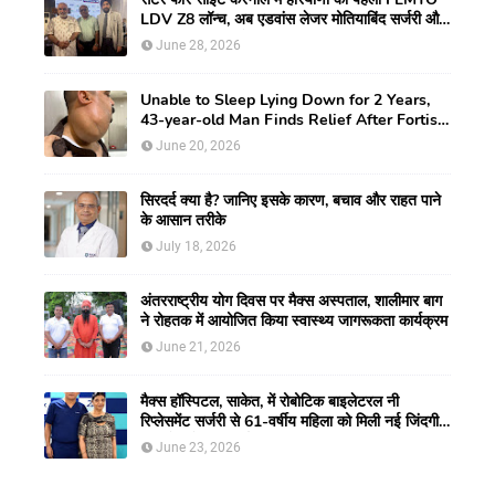
LDV Z8 लॉन्च, अब एडवांस लेजर मोतियाबिंद सर्जरी और
CLEAR विजन करेक्शन की सुविधा
June 28, 2026
Unable to Sleep Lying Down for 2 Years,
43-year-old Man Finds Relief After Fortis
Gurugram Doctors Remove Rare Giant
June 20, 2026
Neck Tumour
सिरदर्द क्या है? जानिए इसके कारण, बचाव और राहत पाने
के आसान तरीके
July 18, 2026
अंतरराष्ट्रीय योग दिवस पर मैक्स अस्पताल, शालीमार बाग
ने रोहतक में आयोजित किया स्वास्थ्य जागरूकता कार्यक्रम
June 21, 2026
मैक्स हॉस्पिटल, साकेत, में रोबोटिक बाइलेटरल नी
रिप्लेसमेंट सर्जरी से 61-वर्षीय महिला को मिली नई जिंदगी,
हुआ सेम-डे डिस्चार्ज
June 23, 2026