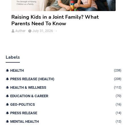
Raising Kids in a Joint Family? What
Parents Need To Know
Auther
July 31, 2026
-
Labels
HEALTH
(238)
PRESS RELEASE (HEALTH)
(208)
HEALTH & WELLNESS
(112)
EDUCATION & CAREER
(70)
GEO-POLITICS
(16)
PRESS RELEASE
(14)
MENTAL HEALTH
(12)