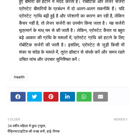
हुए
बीमारी
को
हटाने
में
मदद
करता
है।
रोबोटिक
और
लेजर
सर्जरी
प्रोस्टेट
बीमारियों
के
प्रबंधन
में
दो
अलग
-
अलग
तकनीकें
हैं।
यदि
प्रोस्टेट
ग्रंथि
बढ़ी
हुई
है
और
परेशानी
का
कारण
बन
रही
है
,
लेकिन
कैंसर
नहीं
है
,
तो
लेजर
सर्जरी
का
उपयोग
किया
जाता
है।
यह
सर्जरी
मूत्रमार्ग
के
माध्
यम
से
की
जाती
है।
लेकिन
,
प्रोस्टेट
कैंसर
या
बहुत
बड़े
आकार
की
ग्रंथि
के
मामलों
में
,
प्रोस्टेट
ग्रंधि
को
हटाने
के
लिए
रोबोटिक
सर्जरी
की
जाती
है।
इसलिए
,
प्रोस्टेट
से
जुड़ी
किसी
भी
शंका
या
संदेह
के
मामले
में
,
तुरंत
डॉक्टर
से
संपर्क
करें
और
समय
रहते
उचित
जांच
और
उपचार
सुनिश्चित
करें।
Health
OLDER
NEWER
34 वर्षीय महिला में छुपा ट्यूमर,
पैंक्रियाटाइटिस की वजह बनी, हाई-रिस्क