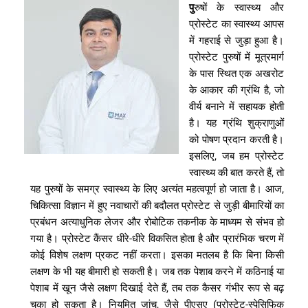
पु
रुषों
के
स्वास्थ्य
और
प्रोस्टेट
का
स्वास्थ्य
आपस
में
गहराई
से
जुड़ा
हुआ
है।
प्रोस्टेट
पुरुषों
में
मूत्रमार्ग
के
पास
स्थित
एक
अखरोट
के
आकार
की
ग्रंथि
है
,
जो
वीर्य
बनाने
में
सहायक
होती
है।
यह
ग्रंथि
शुक्राणुओं
को
पोषण
प्रदान
करती
है।
इसलिए
,
जब
हम
प्रोस्टेट
स्वास्थ्य
की
बात
करते
हैं
,
तो
यह
पुरुषों
के
समग्र
स्वास्थ्य
के
लिए
अत्यंत
महत्वपूर्ण
हो
जाता
है।
आज
,
चिकित्सा
विज्ञान
में
हुए
नवाचारों
की
बदौलत
प्रोस्टेट
से
जुड़ी
बीमारियों
का
प्रबंधन
अत्याधुनिक
लेजर
और
रोबोटिक
तकनीक
के
माध्यम
से
संभव
हो
गया
है।
प्रोस्टेट
कैंसर
धीरे
-
धीरे
विकसित
होता
है
और
प्रारंभिक
चरण
में
कोई
विशेष
लक्षण
प्रकट
नहीं
करता।
इसका
मतलब
है
कि
बिना
किसी
लक्षण
के
भी
यह
बीमारी
हो
सकती
है।
जब
तक
पेशाब
करने
में
कठिनाई
या
पेशाब
में
खून
जैसे
लक्षण
दिखाई
देते
हैं
,
तब
तक
कैसर
गंभीर
रूप
से
बढ़
चुका
हो
सकता
है।
नियमित
जांच
,
जैसे
पीएसए
(
प्रोस्टेट
-
स्पेसिफिक