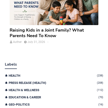
Raising Kids in a Joint Family? What
Parents Need To Know
Auther
July 31, 2026
-
Labels
HEALTH
(238)
PRESS RELEASE (HEALTH)
(208)
HEALTH & WELLNESS
(112)
EDUCATION & CAREER
(70)
GEO-POLITICS
(16)