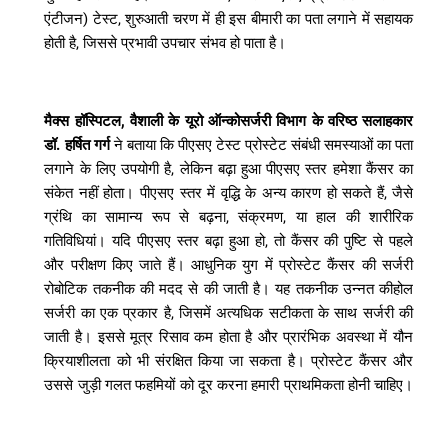
एंटीजन
)
टेस्ट
,
शुरुआती
चरण
में
ही
इस
बीमारी
का
पता
लगाने
में
सहायक
होती
है
,
जिससे
प्रभावी
उपचार
संभव
हो
पाता
है।
मैक्स
हॉस्पिटल
,
वैशाली
के
यूरो
ऑन्कोसर्जरी
विभाग
के
वरिष्ठ
सलाहकार
डॉ
.
हर्षित
गर्ग
ने
बताया
कि
पीएसए
टेस्ट
प्रोस्टेट
संबंधी
समस्याओं
का
पता
लगाने
के
लिए
उपयोगी
है
,
लेकिन
बढ़ा
हुआ
पीएसए
स्तर
हमेशा
कैंसर
का
संकेत
नहीं
होता।
पीएसए
स्तर
में
वृद्धि
के
अन्य
कारण
हो
सकते
हैं
,
जैसे
ग्रंथि
का
सामान्य
रूप
से
बढ़ना
,
संक्रमण
,
या
हाल
की
शारीरिक
गतिविधियां।
यदि
पीएसए
स्तर
बढ़ा
हुआ
हो
,
तो
कैंसर
की
पुष्टि
से
पहले
और
परीक्षण
किए
जाते
हैं।
आधुनिक
युग
में
प्रोस्टेट
कैंसर
की
सर्जरी
रोबोटिक
तकनीक
की
मदद
से
की
जाती
है।
यह
तकनीक
उन्नत
कीहोल
सर्जरी
का
एक
प्रकार
है
,
जिसमें
अत्यधिक
सटीकता
के
साथ
सर्जरी
की
जाती
है।
इससे
मूत्र
रिसाव
कम
होता
है
और
प्रारंभिक
अवस्था
में
यौन
क्रियाशीलता
को
भी
संरक्षित
किया
जा
सकता
है।
प्रोस्टेट
कैंसर
और
उससे
जुड़ी
गलत फहमियों
को
दूर
करना
हमारी
प्राथमिकता
होनी
चाहिए।