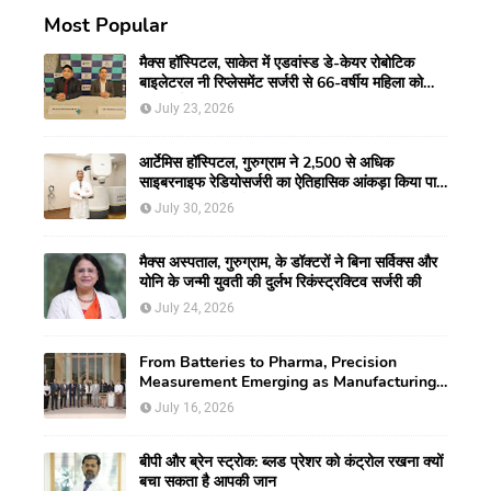
Most Popular
मैक्स हॉस्पिटल, साकेत में एडवांस्ड डे-केयर रोबोटिक
बाइलेटरल नी रिप्लेसमेंट सर्जरी से 66-वर्षीय महिला को
मिली नई गतिशीलता
July 23, 2026
आर्टेमिस हॉस्पिटल, गुरुग्राम ने 2,500 से अधिक
साइबरनाइफ रेडियोसर्जरी का ऐतिहासिक आंकड़ा किया पार,
प्रिसिशन ट्रीटमेंट में मजबूत की अपनी अग्रणी पहचान
July 30, 2026
मैक्स अस्पताल, गुरुग्राम, के डॉक्टरों ने बिना सर्विक्स और
योनि के जन्मी युवती की दुर्लभ रिकंस्ट्रक्टिव सर्जरी की
July 24, 2026
From Batteries to Pharma, Precision
Measurement Emerging as Manufacturing's
New Competitive Edge
July 16, 2026
बीपी और ब्रेन स्ट्रोक: ब्लड प्रेशर को कंट्रोल रखना क्यों
बचा सकता है आपकी जान