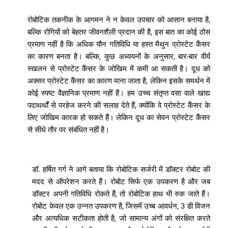
रोबोटिक
तकनीक
के
आगमन
ने
न
केवल
उपचार
को
आसान
बनाया
है
,
बल्कि
रोगियों
को
बेहतर
जीवनशैली
प्रदान
की
है
,
इस
बात
का
कोई
ठोस
प्रमाण
नहीं
है
कि
अधिक
यौन
गतिविधि
या
हस्त
मैथुन
प्रोस्टेट
कैंसर
का
कारण
बनता
है।
बल्कि
,
कुछ
अध्ययनों
के
अनुसार
,
बार
-
बार
वीर्य
स्खलन
से
प्रोस्टेट
कैंसर
के
जोखिम
में
कमी
आ
सकती
है।
दूध
को
अक्सर
प्रोस्टेट
कैंसर
का
कारण
माना
जाता
है
,
लेकिन
इसके
समर्थन
में
कोई
स्पष्ट
वैज्ञानिक
प्रमाण
नहीं
हैं।
हम
उच्च
संतृप्त
वसा
वाले
खाद्य
पदाथर्थों
से
परहेज
करने
की
सलाह
देते
हैं
,
क्योंकि
वे
प्रोस्टेट
कैंसर
के
लिए
जोखिम
कारक
हो
सकते
हैं।
लेकिन
दूध
का
सेवन
प्रोस्टेट
कैंसर
से
सीधे
तौर
पर
संबंधित
नहीं
है।
डॉ
.
हर्षित
गर्ग
ने
आगे
बताया
कि
रोबोटिक
सर्जरी
में
डॉक्टर
रोबोट
की
मदद
से
ऑपरेशन
करते
हैं।
रोबोट
सिर्फ
एक
उपकरण
है
और
जब
डॉक्टर
अपनी
गतिविधि
रोकते
हैं
,
तो
रोबोटिक
हाथ
भी
रुक
जाते
हैं।
रोबोट
केवल
एक
उन्नत
उपकरण
है
,
जिसमें
उच्ब
आवर्धन
, 3
डी
विजन
और
अत्यधिक
सटीकता
होती
है
,
जो
सामान्य
अंगों
को
संरक्षित
करते