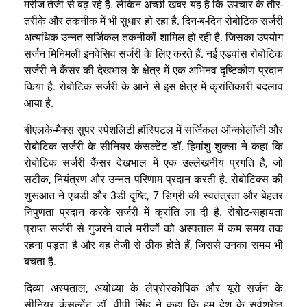
.
-
मरीज
तेजी
से
बढ़
रहे
हैं
लेकिन
अच्छी
खबर
यह
है
कि
उपचार
के
तौर
.
-
-
तरीके
और
तकनीक
में
भी
सुधार
हो
रहा
है
दिन
ब
दिन
रोबोटिक
सर्जरी
.
अत्यधिक
उन्नत
सर्जिकल
तकनीकों
शामिल
हो
रही
है
जिसका
उपयोग
.
सर्जन
मिनिमली
इनवेसिव
सर्जरी
के
लिए
करते
हैं
नई
एडवांस
रोबोटिक
सर्जरी
ने
कैंसर
की
देखभाल
के
क्षेत्र
में
एक
अभिनव
दृष्टिकोण
प्रदान
.
किया
है
रोबोटिक
सर्जरी
के
आने
से
इस
क्षेत्र
में
क्रांतिकारी
बदलाव
.
आया
है
-
बीएलके
मैक्स
सुपर
स्पेशलिटी
हॉस्पिटल
में
सर्जिकल
ऑन्कोलॉजी
और
.
रोबोटिक
सर्जरी
के
सीनियर
कंसल्टेंट
डॉ
हिमांशु
शुक्ला
ने
कहा
कि
,
रोबोटिक
सर्जरी
कैंसर
देखभाल
में
एक
उल्लेखनीय
प्रगति
है
जो
,
.
सटीक
नियंत्रण
और
उन्नत
परिणाम
प्रदान
करती
है
रोबोटिक्स
की
3
, 7
शुरूआत
ने
एचडी
और
डी
दृष्टि
डिग्री
की
स्वतंत्रता
और
बेहतर
.
-
निपुणता
प्रदान
करके
सर्जरी
में
क्रांति
ला
दी
है
रोबोट
सहायता
प्राप्त
सर्जरी
से
गुजरने
वाले
मरीजों
को
अस्पताल
में
कम
समय
तक
,
रहना
पड़ता
है
और
वह
तेजी
से
ठीक
होते
हैं
जिससे
उनका
समय
भी
.
बचता
है
,
दिव्या
अस्पताल
अयोध्या
के
लेप्रोस्कोपिक
और
यूरो
सर्जन
के
.
सीनियर
कंसल्टेंट
डॉ
वीपी
सिंह
ने
कहा
कि
हम
देश
के
सर्वश्रेष्ठ