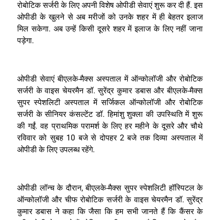
.
रोबोटिक
सर्जरी
के
लिए
अपनी
विशेष
ओपीडी
सेवाएं
शुरू
कर
दी
हैं
इस
ओपीडी
के
खुलने
से
अब
मरीजों
को
उनके
शहर
में
ही
बेहतर
इलाज
.
मिल
सकेगा
अब
उन्हें
किसी
दूसरे
शहर
में
इलाज
के
लिए
नहीं
जाना
.
पड़ेगा
-
ओपीडी
सेवाएं
बीएलके
मैक्स
अस्पताल
में
ऑन्कोलॉजी
और
रोबोटिक
.
-
सर्जरी
के
वाइस
चेयरमैन
डॉ
सुरेंद्र
कुमार
डबास
और
बीएलके
मैक्स
सुपर
स्पेशलिटी
अस्पताल
में
सर्जिकल
ऑन्कोलॉजी
और
रोबोटिक
.
सर्जरी
के
सीनियर
कंसल्टेंट
डॉ
हिमांशु
शुक्ला
की
उपस्थिति
में
शुरू
.
की
गईं
वह
प्राथमिक
परामर्श
के
लिए
हर
महीने
के
दूसरे
और
चौथे
10
2
रविवार
को
सुबह
बजे
से
दोपहर
बजे
तक
दिव्या
अस्पताल
में
.
ओपीडी
के
लिए
उपलब्ध
रहेंगे
,
-
ओपीडी
लॉन्च
के
दौरान
बीएलके
मैक्स
सुपर
स्पेशलिटी
हॉस्पिटल
के
.
ऑन्कोलॉजी
और
चीफ
रोबोटिक
सर्जरी
के
वाइस
चेयरमैन
डॉ
सुरेंद्र
कुमार
डबास
ने
कहा
कि
जैसा
कि
हम
सभी
जानते
हैं
कि
कैंसर
के