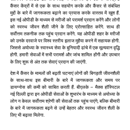
कैंसर
केंद्रों
में
से
एक
के
साथ
सहयोग
करके
और
कैंसर
से
संबंधित
.
मुद्दों
के
बारे
में
जागरूकता
बढ़ाने
का
प्रयास
करके
वास्तव
में
खुश
हैं
इस
नई
ओपीडी
के
माध्यम
से
मरीजों
को
परामर्श
प्रदान
करेंगे
और
लोगों
.
को
स्वस्थ
जीवन
शैली
जीने
के
लिए
प्रोत्साहित
करेंगे
साथ
ही
.
सर्वाेत्तम
तकनीक
तक
पहुंच
प्रदान
करेंगे
यह
ओपीडी
शहर
के
मरीजों
.
को
उनके
दरवाजे
पर
विश्व
स्तरीय
इलाज
मुहैया
करने
में
सहायक
होगी
जिससे
अयोध्या
के
स्वास्थ्य
सेवा
के
बुनियादी
ढांचे
में
एक
मूल्यवान
वृद्धि
.
होगी
हमारी
सेवाओं
में
सभी
परामर्श
और
जांच
शामिल
होंगी
और
उपचार
.
के
लिए
शुरू
से
अंत
तक
सेवाएं
प्रदान
की
जाएंगी
देश
में
कैंसर
के
मामलों
की
बढ़ती
घटनाएं
लोगों
की
बिगड़ती
जीवनशैली
-
के
साथ
साथ
इस
बीमारी
के
बारे
में
जागरूकता
और
समय
पर
.
–
डायग्नोस
की
कमी
को
साबित
करती
हैं
बीएलके
मैक्स
हॉस्पिटल
नई
दिल्ली
द्वारा
इन
ओपीडी
सेवाओं
के
शुभारंभ
के
माध्यम
से
अयोध्या
के
,
लोग
न
केवल
सर्वाेत्तम
श्रेणी
की
सेवाओं
तक
पहुंच
पाएंगे
बल्कि
बीमारी
के
बारे
में
जागरूकता
बढ़ने
से
उन्हें
बेहतर
और
स्वस्थ
जीवन
शैली
के
.
लिए
भी
बढ़ावा
मिलेगा