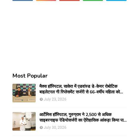
Most Popular
मैक्स हॉस्पिटल, साकेत में एडवांस्ड डे-केयर रोबोटिक
बाइलेटरल नी रिप्लेसमेंट सर्जरी से 66-वर्षीय महिला को
मिली नई गतिशीलता
July 23, 2026
आर्टेमिस हॉस्पिटल, गुरुग्राम ने 2,500 से अधिक
साइबरनाइफ रेडियोसर्जरी का ऐतिहासिक आंकड़ा किया पार,
प्रिसिशन ट्रीटमेंट में मजबूत की अपनी अग्रणी पहचान
July 30, 2026