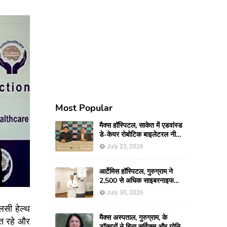
Most Popular
मैक्स हॉस्पिटल, साकेत में एडवांस्ड
डे-केयर रोबोटिक बाइलेटरल नी
रिप्लेसमेंट सर्जरी से 66-वर्षीय
July 23, 2026
महिला को मिली नई गतिशीलता
आर्टेमिस हॉस्पिटल, गुरुग्राम ने
2,500 से अधिक साइबरनाइफ
रेडियोसर्जरी का ऐतिहासिक आंकड़ा
July 30, 2026
किया पार, प्रिसिशन ट्रीटमेंट में
लसी हेल्थ
मजबूत की अपनी अग्रणी पहचान
मैक्स अस्पताल, गुरुग्राम, के
ित रहे और
डॉक्टरों ने बिना सर्विक्स और योनि