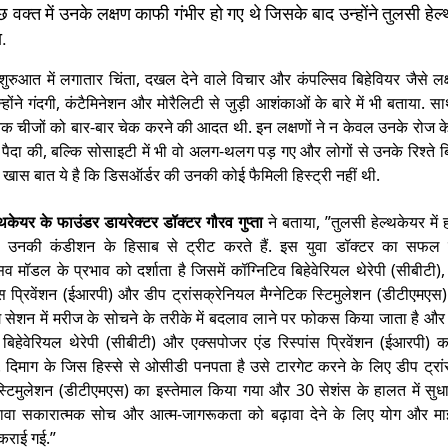
 वक्त में उनके लक्षण काफी गंभीर हो गए थे जिसके बाद उन्होंने तुलसी हे
ा.
ुरुआत में लगातार चिंता, दखल देने वाले विचार और कंपल्सिव बिहेवियर जैसे ल
न्होंने गंदगी, कंटैमिनेशन और मोरैलिटी से जुड़ी आशंकाओं के बारे में भी बताया. स
निक चीजों को बार-बार चेक करने की आदत थी. इन लक्षणों ने न केवल उनके रोज
ट पैदा की, बल्कि सोसाइटी में भी वो अलग-थलग पड़ गए और लोगों से उनके रिश्ते बि
ं खास बात ये है कि डिसऑर्डर की उनकी कोई फैमिली हिस्ट्री नहीं थी.
्थकेयर के फाउंडर डायरेक्टर डॉक्टर गौरव गुप्ता
ने बताया, ”तुलसी हेल्थकेयर मे
ो उनकी कंडीशन के हिसाब से ट्रीट करते हैं. इस युवा डॉक्टर का सफल 
ंसिव मॉडल के प्रभाव को दर्शाता है जिसमें कॉग्निटिव बिहेवेरियल थेरेपी (सीबीटी
ांस प्रिवेंशन (ईआरपी) और डीप ट्रांसक्रेनियल मैग्नेटिक स्टिमुलेशन (डीटीएमएस)
 सेशन में मरीज के सोचने के तरीके में बदलाव लाने पर फोकस किया जाता है औ
 बिहेवेरियल थेरेपी (सीबीटी) और एक्सपोजर एंड रिस्पांस प्रिवेंशन (ईआरपी) क
 दिमाग के जिस हिस्से से ओसीडी पनपता है उसे टारगेट करने के लिए डीप ट्रा
 स्टिमुलेशन (डीटीएमएस) का इस्तेमाल किया गया और 30 सेशंस के हालत में सु
वा सकारात्मक सोच और आत्म-जागरूकता को बढ़ावा देने के लिए योग और मा
 कराई गई.”