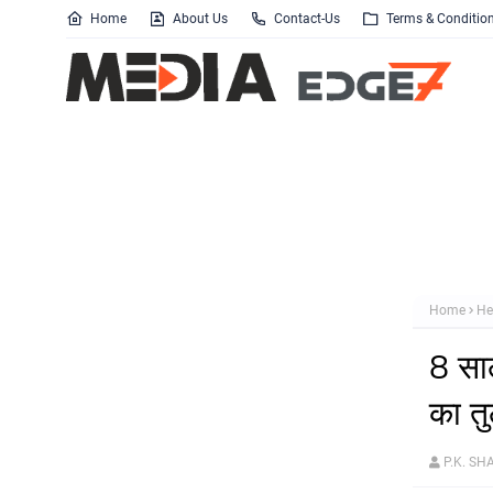
Home
About Us
Contact-Us
Terms & Conditio
Home
He
8 साल
का त
P.K. S