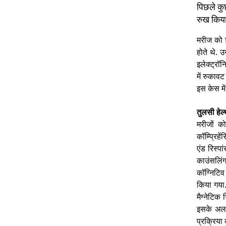
पिछले कुछ
रुख किय
मरीज को श
होते थे. उ
इलेक्ट्रॉ
में रुकाव
इस केस मे
तुलसी हेल
मरीजों क
कॉम्प्रिहे
एंड रिस्प
काउंसलिंग
कॉग्निटिव
किया गया.
मैग्नेटिक
इसके अला
प्रक्रिया