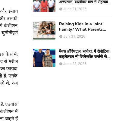
अस्पताल, शालीमार बाग ने रोहतक में
आयोजित किया स्वास्थ्य जागरूकता
June 21, 2026
ं और इंसान
कार्यक्रम
ैं और उसकी
Raising Kids in a Joint
 ये कंडीशन
Family? What Parents
ुनौतीपूर्ण
Need To Know
July 31, 2026
मैक्स हॉस्पिटल, साकेत, में रोबोटिक
स केस में,
बाइलेटरल नी रिप्लेसमेंट सर्जरी से
मदद से मरीज
61-वर्षीय महिला को मिली नई
June 23, 2026
जिंदगी, हुआ सेम-डे डिस्चार्ज
ं का फायदा
े हैं. उनके
लगे थे, अब
है. एडवांस
कंडीशन में
ा चाहते हैं