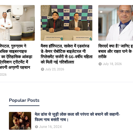
्पिटल, गुरुग्राम ने
मैक्स हॉस्पिटल, साकेत में एडवांस्ड
सिरदर्द क्या है? जानिए
 अधिक साइबरनाइफ
डे-केयर रोबोटिक बाइलेटरल नी
बचाव और राहत पाने क
री का ऐतिहासिक आंकड़ा
रिप्लेसमेंट सर्जरी से 66-वर्षीय महिला
तरीके
रिसिशन ट्रीटमेंट में
को मिली नई गतिशीलता
July 18, 2026
अपनी अग्रणी पहचान
July 23, 2026
 2026
Popular Posts
मेल डांस से जुड़ी लोक कला की परंपरा को बचाने की कहानी-
फिल्म नाच बसंती नाच।
June 16, 2024