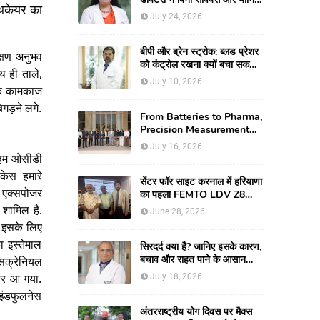
ल्थकेयर का
के जन्मी युवती की दुर्लभ
July 24, 2026
रिकंस्ट्रक्टिव सर्जरी की
बीपी और ब्रेन स्ट्रोक: ब्लड प्रेशर
क्षण अनुभव
को कंट्रोल रखना क्यों बचा सकता
ाथ ही ताले,
है आपकी जान
July 10, 2026
 के कामकाज
गड़ने लगे.
From Batteries to Pharma,
Precision Measurement
Emerging as
July 16, 2026
Manufacturing's New
ं हम ओसीडी
Competitive Edge
केस हमारे
सेंटर फॉर साइट करनाल में हरियाणा
), एक्सपोजर
का पहला FEMTO LDV Z8
लॉन्च, अब एडवांस लेजर मोतियाबिंद
 शामिल है.
June 28, 2026
सर्जरी और CLEAR विजन
र इसके लिए
करेक्शन की सुविधा
ा इस्तेमाल
सिरदर्द क्या है? जानिए इसके कारण,
बचाव और राहत पाने के आसान
ंसक्रेनियल
तरीके
धार आ गया.
July 18, 2026
इंडफुलनेस
अंतरराष्ट्रीय योग दिवस पर मैक्स