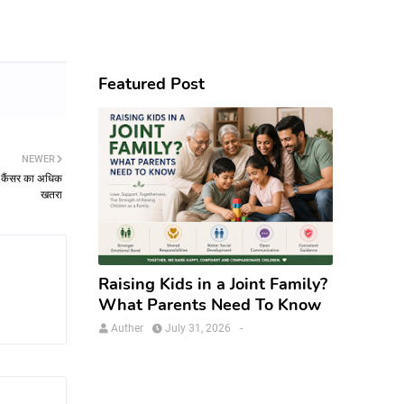
Featured Post
NEWER
र कैंसर का अधिक
खतरा
Raising Kids in a Joint Family?
What Parents Need To Know
Auther
July 31, 2026
-