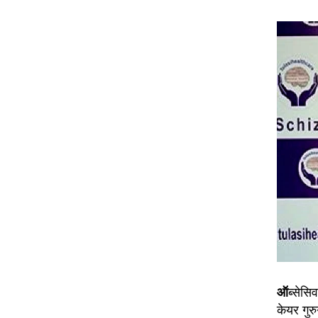
ऑ
ब्सेसि
केयर गुर