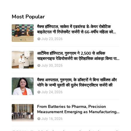
Most Popular
मैक्स हॉस्पिटल, साकेत में एडवांस्ड डे-केयर रोबोटिक
बाइलेटरल नी रिप्लेसमेंट सर्जरी से 66-वर्षीय महिला को
मिली नई गतिशीलता
July 23, 2026
आर्टेमिस हॉस्पिटल, गुरुग्राम ने 2,500 से अधिक
साइबरनाइफ रेडियोसर्जरी का ऐतिहासिक आंकड़ा किया पार,
प्रिसिशन ट्रीटमेंट में मजबूत की अपनी अग्रणी पहचान
July 30, 2026
मैक्स अस्पताल, गुरुग्राम, के डॉक्टरों ने बिना सर्विक्स और
योनि के जन्मी युवती की दुर्लभ रिकंस्ट्रक्टिव सर्जरी की
July 24, 2026
From Batteries to Pharma, Precision
Measurement Emerging as Manufacturing's
New Competitive Edge
July 16, 2026