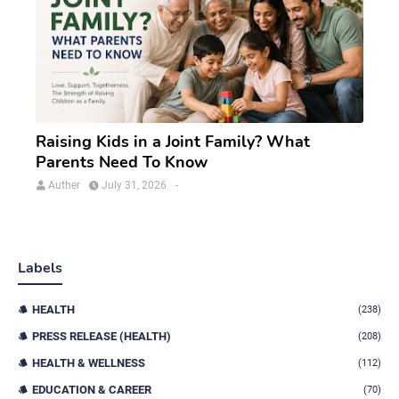
Raising Kids in a Joint Family? What
Parents Need To Know
Auther
July 31, 2026
-
Labels
HEALTH
(238)
PRESS RELEASE (HEALTH)
(208)
HEALTH & WELLNESS
(112)
EDUCATION & CAREER
(70)