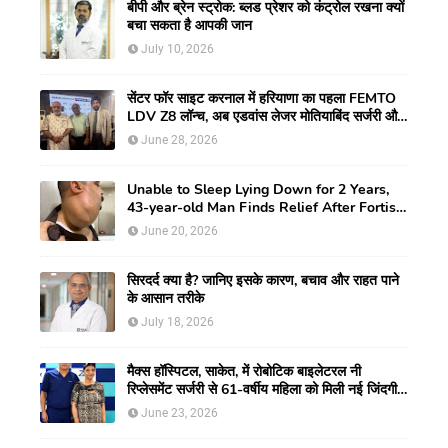
बीपी और ब्रेन स्ट्रोक: ब्लड प्रेशर को कंट्रोल रखना क्यों
बचा सकता है आपकी जान
July 10, 2026
सेंटर फॉर साइट करनाल में हरियाणा का पहला FEMTO
LDV Z8 लॉन्च, अब एडवांस लेजर मोतियाबिंद सर्जरी और
CLEAR विजन करेक्शन की सुविधा
June 28, 2026
Unable to Sleep Lying Down for 2 Years,
43-year-old Man Finds Relief After Fortis
Gurugram Doctors Remove Rare Giant
June 20, 2026
Neck Tumour
सिरदर्द क्या है? जानिए इसके कारण, बचाव और राहत पाने
के आसान तरीके
July 18, 2026
मैक्स हॉस्पिटल, साकेत, में रोबोटिक बाइलेटरल नी
रिप्लेसमेंट सर्जरी से 61-वर्षीय महिला को मिली नई जिंदगी,
हुआ सेम-डे डिस्चार्ज
June 23, 2026